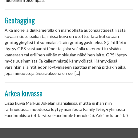
mielenkiintoisempaa.
Geotagging
Aika monella digikameralla on mahdollista automaattisesti lisätä
kuvaan tieto paikasta, missä kuva on otettu. Tätä kutsutaan
geotaggingiksi tai suomalaisittain geotäggäykseksi. Sijaintitieto
löytyy GPS-vastaanottimesta, joka voi olla rakennettu sisään
kameraan tai erillinen vähän mokkulan näköinen laite. GPS löytyy
myös uusimmista (ja kalleimmista) kännyköistä. Kännykässä
varsinkin sijaintitiedon löytymiseen saattaa mennä pitkäkin aika,
jopa minuutteja. Seurauksena on se, […]
Arkea kuvassa
Lisää kuvia Markus Jokelan jalanjäljissä, mutta ei ihan niin
raffinoidussa muodossa löytyy mainiosta Family living-ryhmästä
Facebookista (et tarvitse Facebook-tunnuksia). Arki on kaunista?