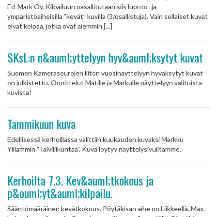
Ed-Mark Oy. Kilpailuun oasallitutaan siis luonto- ja
ympäristöaiheisilla ”kevät” kuvilla (3/osallistuja). Vain sellaiset kuvat
eivät kelpaa, jotka ovat aiemmin […]
SKsL:n n&auml;yttelyyn hyv&auml;ksytyt kuvat
Suomen Kameraseurojen liiton vuosinäyttelyyn hyväksytyt kuvat
on julkistettu. Onnittelut Matille ja Markulle näyttelyyn valituista
kuvista!
Tammikuun kuva
Edellisessä kerhoillassa valittiin kuukauden kuvaksi Markku
Ylilammin ”Talviliikuntaa”. Kuva löytyy näyttelysivuiltamme.
Kerhoilta 7.3. Kev&auml;tkokous ja
p&ouml;yt&auml;kilpailu.
Sääntömääräinen kevätkokous. Pöytäkisan aihe on Liikkeellä. Max.