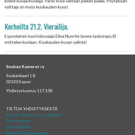
kolme kuvaa/kuvaaja. Paras kuva valitaan paikan päällä. Pöytäkisan
voittaja on myös kuukauden kuva!.
Kerhoilta 21.2. Vierailija.
Espoolainen luontokuvaaja Elina Nuortie (www.taskurapu.fi)
esittelee kuviaan. Kuukauden kuvan valinta!
Soukan Kamerat ry
Soukankaari 1 B
02320 Espoo
Yhdistystunnus 117.138
TIETOA YHDISTYKSESTÄ
Soukan Kamerat ry:n säännöt
Jäsenmaksut
Yhteystiedot
Yleiset kilpailusäännöt