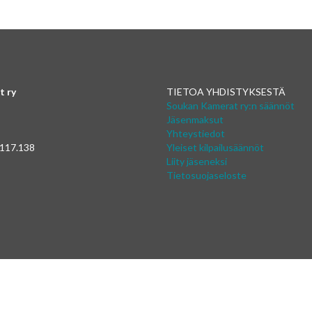
t ry
TIETOA YHDISTYKSESTÄ
Soukan Kamerat ry:n säännöt
Jäsenmaksut
Yhteystiedot
 117.138
Yleiset kilpailusäännöt
Liity jäseneksi
Tietosuojaseloste