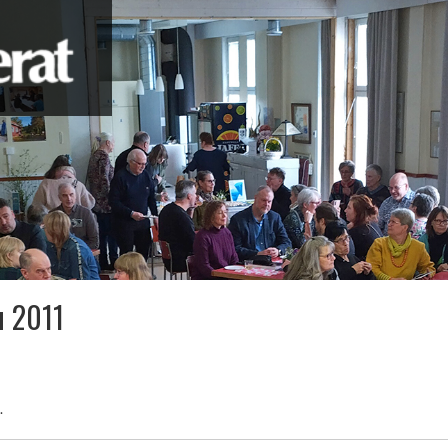
u 2011
.