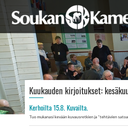
Kuukauden kirjoitukset:
kesäku
Kerhoilta 15.8. Kuvailta.
Tuo mukanasi kevään kuvausretkien ja “tehtävien satoa