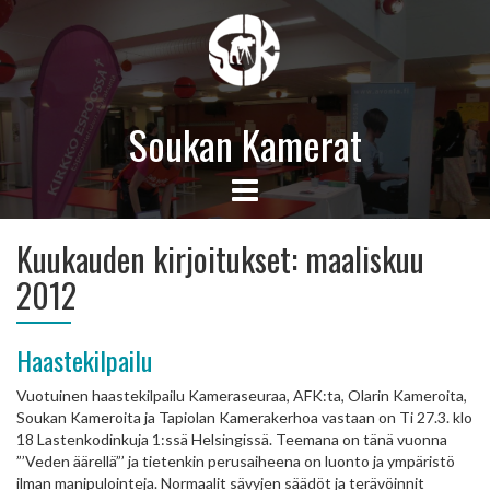
Soukan Kamerat
Kuukauden kirjoitukset:
maaliskuu
2012
Haastekilpailu
Vuotuinen haastekilpailu Kameraseuraa, AFK:ta, Olarin Kameroita,
Soukan Kameroita ja Tapiolan Kamerakerhoa vastaan on Ti 27.3. klo
18 Lastenkodinkuja 1:ssä Helsingissä. Teemana on tänä vuonna
”’Veden äärellä”’ ja tietenkin perusaiheena on luonto ja ympäristö
ilman manipulointeja. Normaalit sävyjen säädöt ja terävöinnit