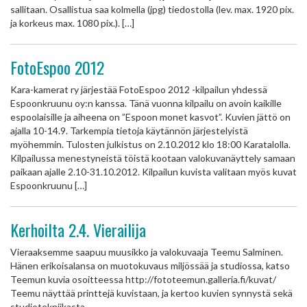
sallitaan. Osallistua saa kolmella (jpg) tiedostolla (lev. max. 1920 pix.
ja korkeus max. 1080 pix.). […]
FotoEspoo 2012
Kara-kamerat ry järjestää FotoEspoo 2012 -kilpailun yhdessä
Espoonkruunu oy:n kanssa. Tänä vuonna kilpailu on avoin kaikille
espoolaisille ja aiheena on ”Espoon monet kasvot”. Kuvien jättö on
ajalla 10-14.9. Tarkempia tietoja käytännön järjestelyistä
myöhemmin. Tulosten julkistus on 2.10.2012 klo 18:00 Karatalolla.
Kilpailussa menestyneistä töistä kootaan valokuvanäyttely samaan
paikaan ajalle 2.10-31.10.2012. Kilpailun kuvista valitaan myös kuvat
Espoonkruunu […]
Kerhoilta 2.4. Vierailija
Vieraaksemme saapuu muusikko ja valokuvaaja Teemu Salminen.
Hänen erikoisalansa on muotokuvaus miljössää ja studiossa, katso
Teemun kuvia osoitteessa http://fototeemun.galleria.fi/kuvat/
Teemu näyttää printtejä kuvistaan, ja kertoo kuvien synnystä sekä
studiotekniikasta.