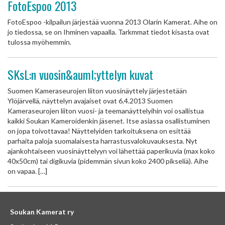
FotoEspoo 2013
FotoEspoo -kilpailun järjestää vuonna 2013 Olarin Kamerat. Aihe on
jo tiedossa, se on Ihminen vapaalla. Tarkmmat tiedot kisasta ovat
tulossa myöhemmin.
SKsL:n vuosin&auml;yttelyn kuvat
Suomen Kameraseurojen liiton vuosinäyttely järjestetään
Ylöjärvellä, näyttelyn avajaiset ovat 6.4.2013 Suomen
Kameraseurojen liiton vuosi- ja teemanäyttelyihin voi osallistua
kaikki Soukan Kameroidenkin jäsenet. Itse asiassa osallistuminen
on jopa toivottavaa! Näyttelyiden tarkoituksena on esittää
parhaita paloja suomalaisesta harrastusvalokuvauksesta. Nyt
ajankohtaiseen vuosinäyttelyyn voi lähettää paperikuvia (max koko
40x50cm) tai digikuvia (pidemmän sivun koko 2400 pikseliä). Aihe
on vapaa. […]
Soukan Kamerat ry