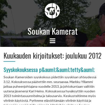
Soukan Kamerat
Kuukauden kirjoitukset:
joulukuu 2012
Syyskokouksessa p&auml;&auml;tetty&auml;
Soukan Kameroiden syyskokous pidettiin syyskisan yhteydessä
3.12. Kokouksessa päätettiin mm. seuraavaa. Markku Ylilammi
jatkaa puheenjohtajana vuodelle 2013, ja johtokuntaan valittiin
uutena jäsenenä Kari Heino. Kokouksessa hyväksyttiin vuoden
2013 toimintasuunnitelma ja talousarvio. Keskusteltimme myös
vitriinin käytöstä. Pyritmme elävöittämään vitriinin käyttöä ja