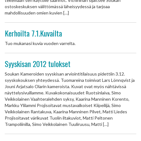
tekemään sen käytölle säännöt. Vitriinihän sijaitsee Soukan
ostoskeskuksen välittömässä läheisyydessä ja tarjoaa
mahdollisuuden omien kuvien […]
Kerhoilta 7.1.Kuvailta
Tuo mukanasi kuvia vuoden varrelta.
Syyskisan 2012 tulokset
Soukan Kameroiden syyskisan arviointitilaisuus pidettiin 3.12.
syyskokouksen yhteydessä. Tuomareina toimivat Lars Lönnqvist ja
Jouni Arjatsalo Olarin kameroista. Kuvat ovat myös nähtävissä
näyttelysivuillamme. Kuvakokonaisuudet Ruotsinlaiva, Simo
Veikkolainen Vaahteralehden syksy, Kaarina Manninen Korento,
Markku Ylilammi Projisoitavat mustavalkoiset Kiipeilijä, Simo
Veikkolainen Rantakuva, Kaarina Manninen Pilvet, Matti Liedes
Projisoitavat värikuvat Tuolin iltakuviot, Matti Peltonen
Trampoliinilla, Simo Veikkolainen Tuuliruusu, Matti […]