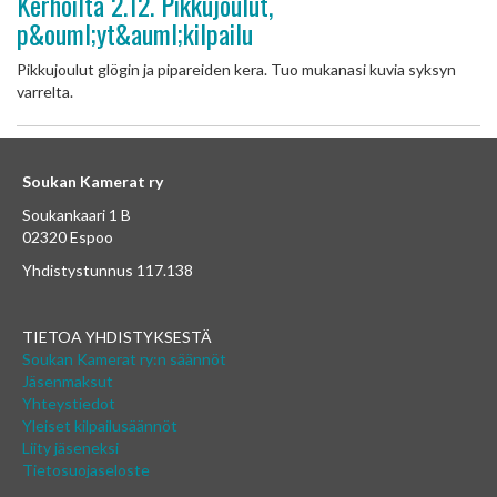
Kerhoilta 2.12. Pikkujoulut,
p&ouml;yt&auml;kilpailu
Pikkujoulut glögin ja pipareiden kera. Tuo mukanasi kuvia syksyn
varrelta.
Soukan Kamerat ry
Soukankaari 1 B
02320 Espoo
Yhdistystunnus 117.138
TIETOA YHDISTYKSESTÄ
Soukan Kamerat ry:n säännöt
Jäsenmaksut
Yhteystiedot
Yleiset kilpailusäännöt
Liity jäseneksi
Tietosuojaseloste