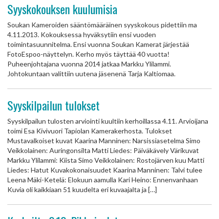
Syyskokouksen kuulumisia
Soukan Kameroiden sääntömääräinen syyskokous pidettiin ma
4.11.2013. Kokouksessa hyväksytiin ensi vuoden
toimintasuunnitelma. Ensi vuonna Soukan Kamerat järjestää
FotoEspoo-näyttelyn. Kerho myös täyttää 40 vuotta!
Puheenjohtajana vuonna 2014 jatkaa Markku Ylilammi.
Johtokuntaan valittiin uutena jäsenenä Tarja Kaltiomaa.
Syyskilpailun tulokset
Syyskilpailun tulosten arviointi kuultiin kerhoillassa 4.11. Arvioijana
toimi Esa Kivivuori Tapiolan Kamerakerhosta. Tulokset
Mustavalkoiset kuvat Kaarina Manninen: Narsissiasetelma Simo
Veikkolainen: Auringonsilta Matti Liedes: Päiväkävely Värikuvat
Markku Ylilammi: Kiista Simo Veikkolainen: Rostojärven kuu Matti
Liedes: Hatut Kuvakokonaisuudet Kaarina Manninen: Talvi tulee
Leena Mäki-Ketelä: Elokuun aamulla Kari Heino: Ennenvanhaan
Kuvia oli kaikkiaan 51 kuudelta eri kuvaajalta ja […]