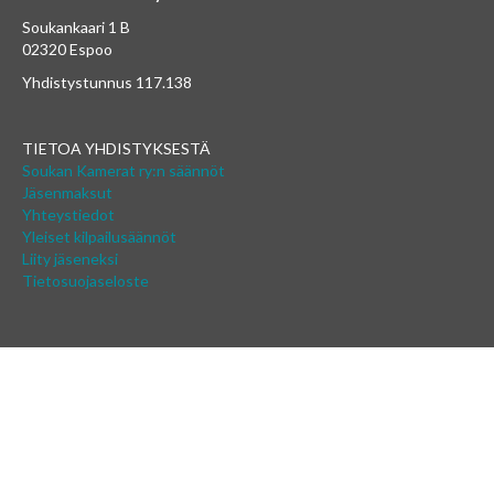
Soukankaari 1 B
02320 Espoo
Yhdistystunnus 117.138
TIETOA YHDISTYKSESTÄ
Soukan Kamerat ry:n säännöt
Jäsenmaksut
Yhteystiedot
Yleiset kilpailusäännöt
Liity jäseneksi
Tietosuojaseloste