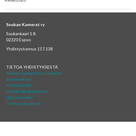
Soukan Kamerat ry
Soukankaari 1 B
02320 Espoo
Yhdistystunnus 117.138
TIETOA YHDISTYKSESTÄ
Soukan Kamerat ry:n säännöt
Jäsenmaksut
Yhteystiedot
Yleiset kilpailusäännöt
Liity jäseneksi
Tietosuojaseloste