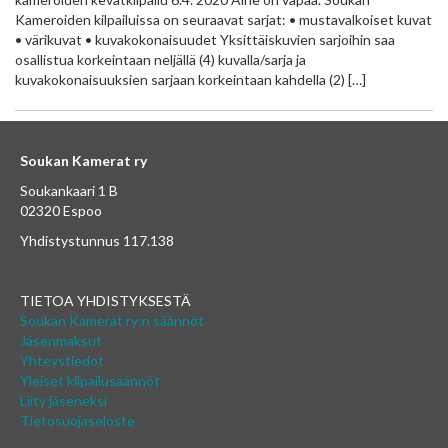
Kameroiden kilpailuissa on seuraavat sarjat: • mustavalkoiset kuvat
• värikuvat • kuvakokonaisuudet Yksittäiskuvien sarjoihin saa
osallistua korkeintaan neljällä (4) kuvalla/sarja ja
kuvakokonaisuuksien sarjaan korkeintaan kahdella (2) […]
Soukan Kamerat ry
Soukankaari 1 B
02320 Espoo
Yhdistystunnus 117.138
TIETOA YHDISTYKSESTÄ
Soukan Kamerat ry:n säännöt
Jäsenmaksut
Yhteystiedot
Yleiset kilpailusäännöt
Liity jäseneksi
Tietosuojaseloste