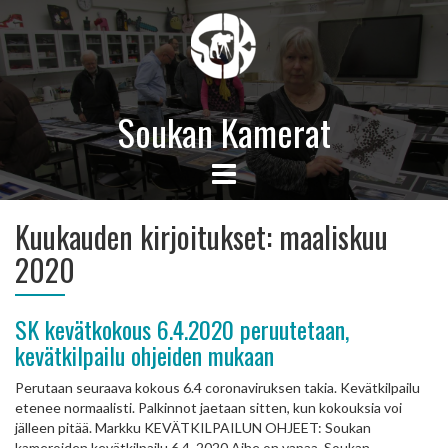
Soukan Kamerat
Kuukauden kirjoitukset:
maaliskuu
2020
SK kevätkokous 6.4.2020 peruutetaan,
kevätkilpailu ohjeiden mukaan
Perutaan seuraava kokous 6.4 coronaviruksen takia. Kevätkilpailu
etenee normaalisti. Palkinnot jaetaan sitten, kun kokouksia voi
jälleen pitää. Markku KEVÄTKILPAILUN OHJEET: Soukan
kameroiden kevätkilpailu 6.4. 2020 Aihe on vapaa. Soukan