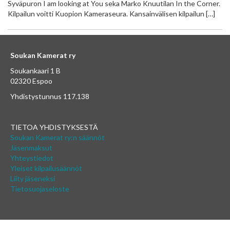
Syväpuron I am looking at You seka Marko Knuutilan In the Corner.
Kilpailun voitti Kuopion Kameraseura. Kansainvälisen kilpailun […]
Soukan Kamerat ry
Soukankaari 1 B
02320 Espoo
Yhdistystunnus 117.138
TIETOA YHDISTYKSESTÄ
Soukan Kamerat ry:n säännöt
Jäsenmaksut
Yhteystiedot
Yleiset kilpailusäännöt
Liity jäseneksi
Tietosuojaseloste