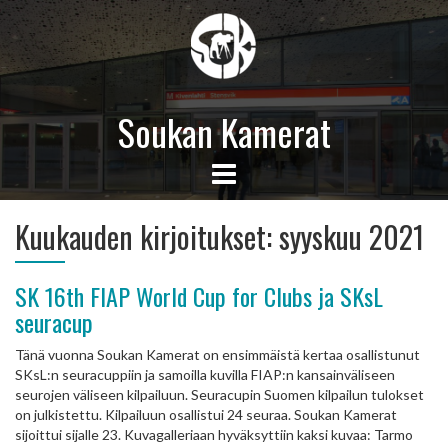
Soukan Kamerat
Kuukauden kirjoitukset:
syyskuu 2021
SK 16th FIAP World Cup for Clubs ja SKsL
seuracup
Tänä vuonna Soukan Kamerat on ensimmäistä kertaa osallistunut
SKsL:n seuracuppiin ja samoilla kuvilla FIAP:n kansainväliseen
seurojen väliseen kilpailuun. Seuracupin Suomen kilpailun tulokset
on julkistettu. Kilpailuun osallistui 24 seuraa. Soukan Kamerat
sijoittui sijalle 23. Kuvagalleriaan hyväksyttiin kaksi kuvaa: Tarmo