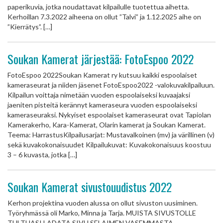
paperikuvia, jotka noudattavat kilpailulle tuotettua aihetta.
Kerhoillan 7.3.2022 aiheena on ollut ”Talvi” ja 1.12.2025 aihe on
”Kierrätys”. […]
Soukan Kamerat järjestää: FotoEspoo 2022
FotoEspoo 2022Soukan Kamerat ry kutsuu kaikki espoolaiset
kameraseurat ja niiden jäsenet FotoEspoo2022 -valokuvakilpailuun.
Kilpailun voittaja nimetään vuoden espoolaiseksi kuvaajaksi
jaeniten pisteitä kerännyt kameraseura vuoden espoolaiseksi
kameraseuraksi. Nykyiset espoolaiset kameraseurat ovat Tapiolan
Kamerakerho, Kara-Kamerat, Olarin kamerat ja Soukan Kamerat.
Teema: HarrastusKilpailusarjat: Mustavalkoinen (mv) ja värillinen (v)
sekä kuvakokonaisuudet Kilpailukuvat: Kuvakokonaisuus koostuu
3 – 6 kuvasta, jotka […]
Soukan Kamerat sivustouudistus 2022
Kerhon projektina vuoden alussa on ollut sivuston uusiminen.
Työryhmässä oli Marko, Minna ja Tarja. MUISTA SIVUSTOLLE
TULTUASI LADATA SIVU SELAIMEN VASEMMASTA