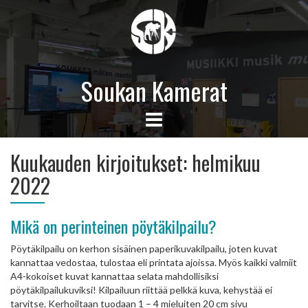
Soukan Kamerat
Kuukauden kirjoitukset:
helmikuu
2022
Mikä on perinteinen pöytäkilpailu?
Pöytäkilpailu on kerhon sisäinen paperikuvakilpailu, joten kuvat
kannattaa vedostaa, tulostaa eli printata ajoissa. Myös kaikki valmiit
A4-kokoiset kuvat kannattaa selata mahdollisiksi
pöytäkilpailukuviksi! Kilpailuun riittää pelkkä kuva, kehystää ei
tarvitse. Kerhoiltaan tuodaan 1 – 4 mieluiten 20 cm sivu