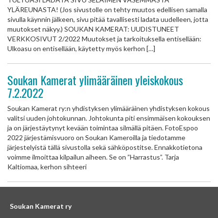
YLÄREUNASTA! (Jos sivustolle on tehty muutos edellisen samalla
sivulla käynnin jälkeen, sivu pitää tavallisesti ladata uudelleen, jotta
muutokset näkyy.) SOUKAN KAMERAT: UUDISTUNEET
VERKKOSIVUT 2/2022 Muutokset ja tarkoituksella entisellään:
Ulkoasu on entisellään, käytetty myös kerhon […]
Soukan Kamerat ylimääräinen yleiskokous
7.2.2022
Soukan Kamerat ry:n yhdistyksen ylimääräinen yhdistyksen kokous
valitsi uuden johtokunnan. Johtokunta piti ensimmäisen kokouksen
ja on järjestäytynyt kevään toimintaa silmällä pitäen. FotoEspoo
2022 järjestämisvuoro on Soukan Kameroilla ja tiedotamme
järjestelyistä tällä sivustolla sekä sähköpostitse. Ennakkotietona
voimme ilmoittaa kilpailun aiheen. Se on ”Harrastus”. Tarja
Kaltiomaa, kerhon sihteeri
Soukan Kamerat ry