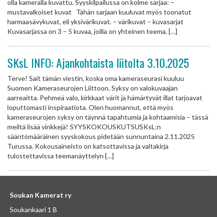
olla kameralla kuvattu. Syyskilpailussa on kolme sarjaa: –
mustavalkoiset kuvat Tähän sarjaan kuuluvat myös toonatut
harmaasävykuvat, eli yksivärikuvat. – värikuvat – kuvasarjat
Kuvasarjassa on 3 – 5 kuvaa, joilla on yhteinen teema. […]
SKsL INFO: Ajankohtaista liitolta 3.10.2025
Terve! Sait tämän viestin, koska oma kameraseurasi kuuluu
Suomen Kameraseurojen Liittoon. Syksy on valokuvaajan
aarreaitta. Pehmeä valo, kirkkaat värit ja hämärtyvät illat tarjoavat
loputtomasti inspiraatiota. Olen huomannut, että myös
kameraseurojen syksy on täynnä tapahtumia ja kohtaamisia – tässä
meiltä lisää vinkkejä! SYYSKOKOUSKUTSUSKsL:n
sääntömääräinen syyskokous pidetään sunnuntaina 2.11.2025
Turussa. Kokousaineisto on katsottavissa ja valtakirja
tulostettavissa teemanäyttelyn […]
Soukan Kamerat ry
Soukankaari 1 B