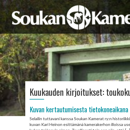
Kuukauden kirjoitukset:
toukok
Kuvan kertautumisesta tietokoneaikana
Selailin tuttavani kanssa Soukan Kamerat ry:n historiikki
kuvan Kari Heinon esittämänä kamerakerhon illoissa usei