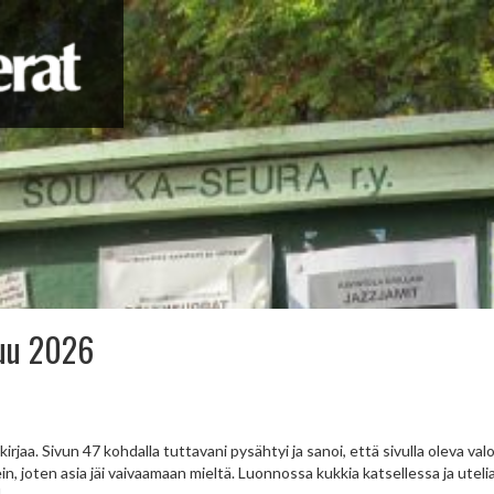
uu 2026
kirjaa. Sivun 47 kohdalla tuttavani pysähtyi ja sanoi, että sivulla oleva 
n, joten asia jäi vaivaamaan mieltä. Luonnossa kukkia katsellessa ja utel