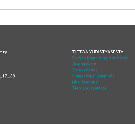
]
t ry
TIETOA YHDISTYKSESTÄ
Soukan Kamerat ry:n säännöt
Jäsenmaksut
Yhteystiedot
 117.138
Yleiset kilpailusäännöt
Liity jäseneksi
Tietosuojaseloste