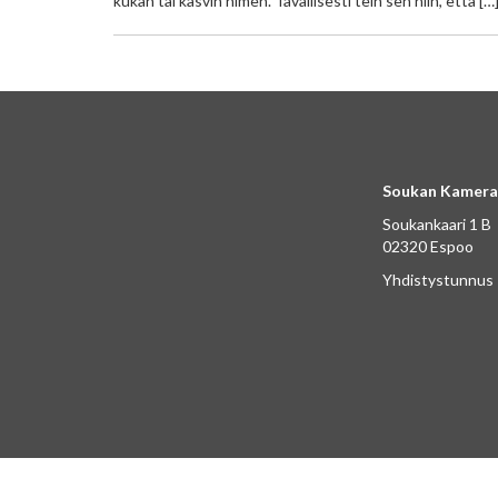
kukan tai kasvin nimen. Tavallisesti tein sen niin, että […
Soukan Kamera
Soukankaari 1 B
02320 Espoo
Yhdistystunnus