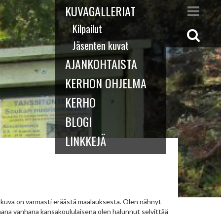
KUVAGALLERIAT
Kilpailut
Jäsenten kuvat
AJANKOHTAISTA
KERHON OHJELMA
KERHO
BLOGI
LINKKEJÄ
valokuva on varmasti eräästä maalauksesta. Olen nähnyt
iaana vanhana kansakoululaisena olen halunnut selvittää