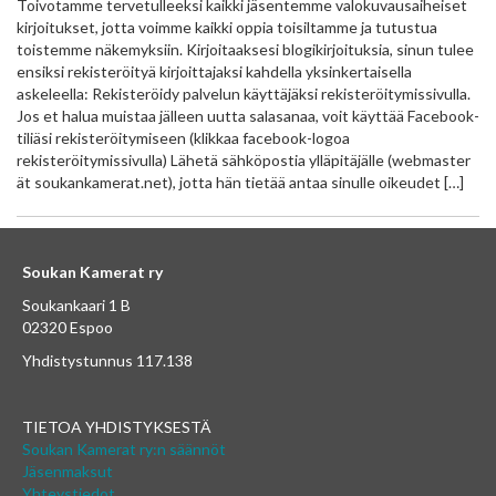
Toivotamme tervetulleeksi kaikki jäsentemme valokuvausaiheiset
kirjoitukset, jotta voimme kaikki oppia toisiltamme ja tutustua
toistemme näkemyksiin. Kirjoitaaksesi blogikirjoituksia, sinun tulee
ensiksi rekisteröityä kirjoittajaksi kahdella yksinkertaisella
askeleella: Rekisteröidy palvelun käyttäjäksi rekisteröitymissivulla.
Jos et halua muistaa jälleen uutta salasanaa, voit käyttää Facebook-
tiliäsi rekisteröitymiseen (klikkaa facebook-logoa
rekisteröitymissivulla) Lähetä sähköpostia ylläpitäjälle (webmaster
ät soukankamerat.net), jotta hän tietää antaa sinulle oikeudet […]
Soukan Kamerat ry
Soukankaari 1 B
02320 Espoo
Yhdistystunnus 117.138
TIETOA YHDISTYKSESTÄ
Soukan Kamerat ry:n säännöt
Jäsenmaksut
Yhteystiedot