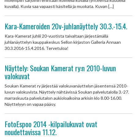
molempiin sarjoihin enintään kolmella kuvalla (yhteensä kuudella
kuvalla). Kuvia saa vapaasti käsitellä ja muokata. Kuvan […]
Kara-Kameroiden 20v-juhlanäyttely 30.3.-15.4.
Kara-Kamerat juhlii 20-vuotista taivaltaan järjestämällä
juhlanäyttelyn kauppakeskus Sellon kirjaston Galleria Annaan
30.3.2016-15.4.2016. Tervetuloa!
Näyttely: Soukan Kamerat ry:n 2010-luvun
valokuvat
Soukan Kamerat ry järjestää valokuvanäyttelyn jäsentensä 2010-
luvun valokuvista. Näyttely nähtävissä Soukan palvelutalolla 3.-27.
marraskuuta palvelutalon aukioloaikoina arkisin klo 8.00-16.00.
Näyttelyyn on vapaa pääsy.
FotoEspoo 2014 -kilpailukuvat ovat
noudettavissa 11.12.