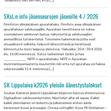
Tavallisesti tein sen niin, että […]
SKsL:n info jäsenseurojen jäsenille 4 / 2026
Finnfoton ylimääräinen apurahahaku Finnfoto avaa ylimääräisen
apurahahaun valokuvaajille. Apurahan tavoitteena on tukea
suomalaisen valokuvan laatua, näkyvyyttä ja valokuvaajien
ammatillista työskentelyä. Toivomme hakemuksia jotka ovat
visuaalisesti selkeitä, helposti lähestyttäviä ja herättävät
kiinnostusta myös laajassa yleisössä. Hakuaika: 20.4.–30.4.2026
klo. 16.00 mennessä. Katso tarkemmat tiedot ja hae
_______________ NFFF:n apurahahaku NFFF:n Apurahan
myöntämisperiaatetta muutettiin niin että nyt apurahaa voi hakea
sekä keväällä 15.4. mennessä […]
SK Lippulaiva k2026 yleisön äänestystulokset
Soukan Kamerat järjesti Lippulaivan kirjaston kanssa yhteistyössä
Digitaalisen valokuvanäyttelyn. Näyttelyn aihe oli vapaa. Kaikki
kaikki yleisöäänet on laskettu ja julkaisemme eniten ääniä
keränneet kuvat ja kuvaajat. Onnea voittajille! Kuva 98 Sinitiainen –