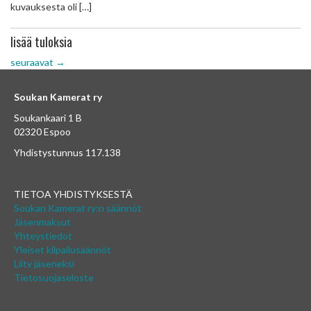
kuvauksesta oli […]
lisää tuloksia
seuraavat
→
Soukan Kamerat ry
Soukankaari 1 B
02320 Espoo
Yhdistystunnus 117.138
TIETOA YHDISTYKSESTÄ
Soukan Kamerat ry:n säännöt
Jäsenmaksut
Yhteystiedot
Yleiset kilpailusäännöt
Liity jäseneksi
Tietosuojaseloste