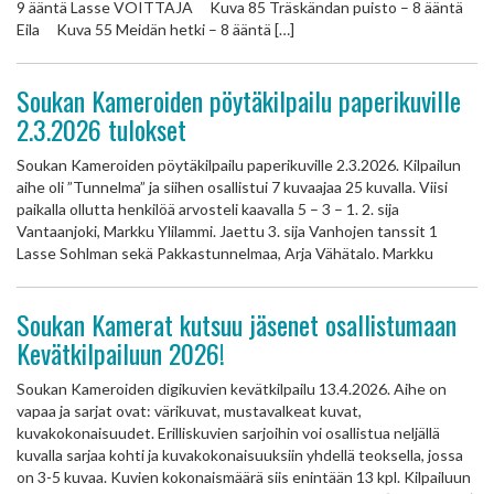
9 ääntä Lasse VOITTAJA Kuva 85 Träskändan puisto – 8 ääntä
Eila Kuva 55 Meidän hetki – 8 ääntä […]
Soukan Kameroiden pöytäkilpailu paperikuville
2.3.2026 tulokset
Soukan Kameroiden pöytäkilpailu paperikuville 2.3.2026. Kilpailun
aihe oli ”Tunnelma” ja siihen osallistui 7 kuvaajaa 25 kuvalla. Viisi
paikalla ollutta henkilöä arvosteli kaavalla 5 – 3 – 1. 2. sija
Vantaanjoki, Markku Ylilammi. Jaettu 3. sija Vanhojen tanssit 1
Lasse Sohlman sekä Pakkastunnelmaa, Arja Vähätalo. Markku
Soukan Kamerat kutsuu jäsenet osallistumaan
Kevätkilpailuun 2026!
Soukan Kameroiden digikuvien kevätkilpailu 13.4.2026. Aihe on
vapaa ja sarjat ovat: värikuvat, mustavalkeat kuvat,
kuvakokonaisuudet. Erilliskuvien sarjoihin voi osallistua neljällä
kuvalla sarjaa kohti ja kuvakokonaisuuksiin yhdellä teoksella, jossa
on 3-5 kuvaa. Kuvien kokonaismäärä siis enintään 13 kpl. Kilpailuun