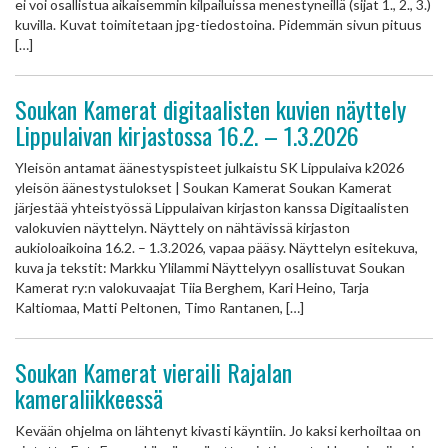
ei voi osallistua aikaisemmin kilpailuissa menestyneillä (sijat 1., 2., 3.)
kuvilla. Kuvat toimitetaan jpg-tiedostoina. Pidemmän sivun pituus
[…]
Soukan Kamerat digitaalisten kuvien näyttely
Lippulaivan kirjastossa 16.2. – 1.3.2026
Yleisön antamat äänestyspisteet julkaistu SK Lippulaiva k2026
yleisön äänestystulokset | Soukan Kamerat Soukan Kamerat
järjestää yhteistyössä Lippulaivan kirjaston kanssa Digitaalisten
valokuvien näyttelyn. Näyttely on nähtävissä kirjaston
aukioloaikoina 16.2. – 1.3.2026, vapaa pääsy. Näyttelyn esitekuva,
kuva ja tekstit: Markku Ylilammi Näyttelyyn osallistuvat Soukan
Kamerat ry:n valokuvaajat Tiia Berghem, Kari Heino, Tarja
Kaltiomaa, Matti Peltonen, Timo Rantanen, […]
Soukan Kamerat vieraili Rajalan
kameraliikkeessä
Kevään ohjelma on lähtenyt kivasti käyntiin. Jo kaksi kerhoiltaa on