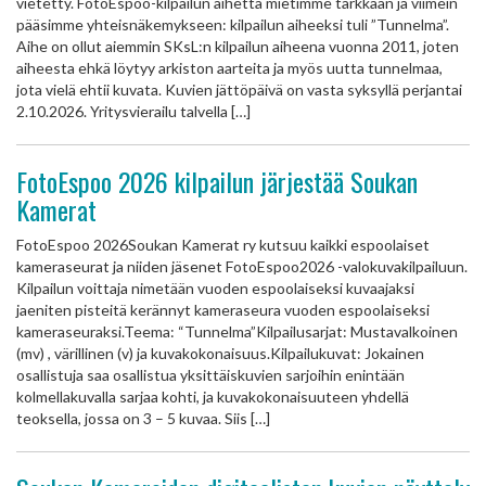
vietetty. FotoEspoo-kilpailun aihetta mietimme tarkkaan ja viimein
pääsimme yhteisnäkemykseen: kilpailun aiheeksi tuli ”Tunnelma”.
Aihe on ollut aiemmin SKsL:n kilpailun aiheena vuonna 2011, joten
aiheesta ehkä löytyy arkiston aarteita ja myös uutta tunnelmaa,
jota vielä ehtii kuvata. Kuvien jättöpäivä on vasta syksyllä perjantai
2.10.2026. Yritysvierailu talvella […]
FotoEspoo 2026 kilpailun järjestää Soukan
Kamerat
FotoEspoo 2026Soukan Kamerat ry kutsuu kaikki espoolaiset
kameraseurat ja niiden jäsenet FotoEspoo2026 -valokuvakilpailuun.
Kilpailun voittaja nimetään vuoden espoolaiseksi kuvaajaksi
jaeniten pisteitä kerännyt kameraseura vuoden espoolaiseksi
kameraseuraksi.Teema: “Tunnelma”Kilpailusarjat: Mustavalkoinen
(mv) , värillinen (v) ja kuvakokonaisuus.Kilpailukuvat: Jokainen
osallistuja saa osallistua yksittäiskuvien sarjoihin enintään
kolmellakuvalla sarjaa kohti, ja kuvakokonaisuuteen yhdellä
teoksella, jossa on 3 – 5 kuvaa. Siis […]