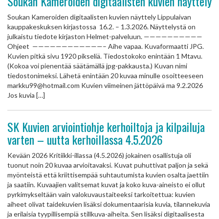
Soukan Kameroiden digitaalisten kuvien näyttely
Soukan Kameroiden digitaalisten kuvien näyttely Lippulaivan
kauppakeskuksen kirjastossa 16.2. – 1.3.2026. Näyttelystä on
julkaistu tiedote kirjaston Helmet-palveluun. ——————————
Ohjeet ————————————– Aihe vapaa. Kuvaformaatti JPG.
Kuvien pitkä sivu 1920 pikseliä. Tiedostokoko enintään 1 Mtavu.
(Kokoa voi pienentää säätämällä jpg-pakkausta.) Kuvan nimi
tiedostonimeksi. Lähetä enintään 20 kuvaa minulle osoitteeseen
markku99@hotmail.com Kuvien viimeinen jättöpäivä ma 9.2.2026
Jos kuvia […]
SK Kuvien arviointiohje kerhoiltoja ja kilpailuja
varten – uutta kerhoillassa 4.5.2026
Kevään 2026 Kritiikki-illassa (4.5.2026) jokainen osallistuja oli
tuonut noin 20 kuvaa arvioitavaksi. Kuvat puhuttivat paljon ja sekä
myönteistä että kriittisempää suhtautumista kuvien osalta jaettiin
ja saatiin. Kuvaajien valitsemat kuvat ja koko kuva-aineisto ei ollut
pyrkimykseltään vain valokuvaustaiteeksi tarkoitettua: kuvien
aiheet olivat taidekuvien lisäksi dokumentaarisia kuvia, tilannekuvia
ja erilaisia tyypillisempiä stillkuva-aiheita. Sen lisäksi digitaalisesta