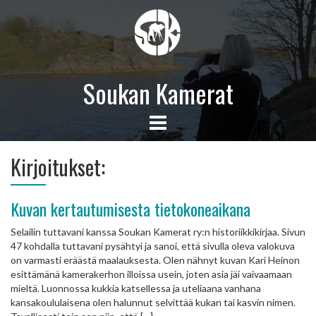
Soukan Kamerat
Kirjoitukset:
Kuvan kertautumisesta tietokoneaikana
Selailin tuttavani kanssa Soukan Kamerat ry:n historiikkikirjaa. Sivun
47 kohdalla tuttavani pysähtyi ja sanoi, että sivulla oleva valokuva
on varmasti eräästä maalauksesta. Olen nähnyt kuvan Kari Heinon
esittämänä kamerakerhon illoissa usein, joten asia jäi vaivaamaan
mieltä. Luonnossa kukkia katsellessa ja uteliaana vanhana
kansakoululaisena olen halunnut selvittää kukan tai kasvin nimen.