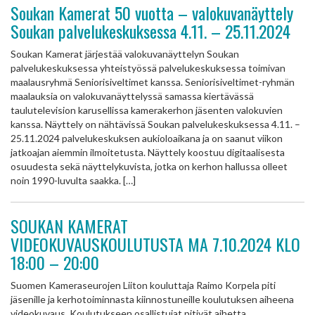
Soukan Kamerat 50 vuotta – valokuvanäyttely
Soukan palvelukeskuksessa 4.11. – 25.11.2024
Soukan Kamerat järjestää valokuvanäyttelyn Soukan
palvelukeskuksessa yhteistyössä palvelukeskuksessa toimivan
maalausryhmä Seniorisiveltimet kanssa. Seniorisiveltimet-ryhmän
maalauksia on valokuvanäyttelyssä samassa kiertävässä
taulutelevision karusellissa kamerakerhon jäsenten valokuvien
kanssa. Näyttely on nähtävissä Soukan palvelukeskuksessa 4.11. –
25.11.2024 palvelukeskuksen aukioloaikana ja on saanut viikon
jatkoajan aiemmin ilmoitetusta. Näyttely koostuu digitaalisesta
osuudesta sekä näyttelykuvista, jotka on kerhon hallussa olleet
noin 1990-luvulta saakka. […]
SOUKAN KAMERAT
VIDEOKUVAUSKOULUTUSTA MA 7.10.2024 KLO
18:00 – 20:00
Suomen Kameraseurojen Liiton kouluttaja Raimo Korpela piti
jäsenille ja kerhotoiminnasta kiinnostuneille koulutuksen aiheena
videokuvaus. Koulutukseen osallistujat pitivät aihetta