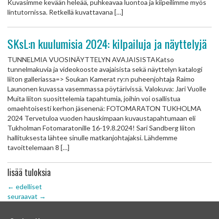
Kuvasimme kevään heleää, puhkeavaa luontoa ja kiipeilimme myös
lintutornissa. Retkellä kuvattavana […]
SKsL:n kuulumisia 2024: kilpailuja ja näyttelyjä
TUNNELMIA VUOSINÄYTTELYN AVAJAISISTAKatso
tunnelmakuvia ja videokooste avajaisista sekä näyttelyn katalogi
liiton galleriassa=> Soukan Kamerat ry:n puheenjohtaja Raimo
Launonen kuvassa vasemmassa pöytärivissä. Valokuva: Jari Vuolle
Muita liiton suosittelemia tapahtumia, joihin voi osallistua
omaehtoisesti kerhon jäsenenä: FOTOMARATON TUKHOLMA
2024 Tervetuloa vuoden hauskimpaan kuvaustapahtumaan eli
Tukholman Fotomaratonille 16-19.8.2024! Sari Sandberg liiton
hallituksesta lähtee sinulle matkanjohtajaksi. Lähdemme
tavoittelemaan 8 […]
lisää tuloksia
←
edelliset
seuraavat
→