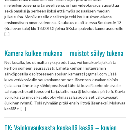
mielenkiintoisena ja tarpeellisena, onhan videokuvaus suosittua
sekä omaksi ja perheen iloksi että myös sosiaalisen median
julkaisuina. Moni kurssille osallistuja teki koulutuksen aikana
ensimmäisen oman videonsa. Koulutus osoitteessa Soukantie 13
(Bralevan talo) klo 18:00! Ohjelma SKsL:n palvelut kameraseuroille
[…]
Kamera kulkee mukana – muistot säilyy tukena
Nyt kesällä, jos et malta syksyä odottaa, voi lomakuvia julkaista
kerhon someen seuraavasti: Lähetä kerhon Instagramiin
sähköpostilla osoitteeseen soukan.kamerat1@gmail.com Lisää
kuva verkkosivulle soukankamerat.net Jäsenten kuvakansioihin
(salasana lähetetty sähköpostissa) Lähetä kuva Facebook-sivulle
sähköpostiosoitteeseeni tarja.kaltiomaa @ kolumbus piste fi. Kuvia
voi julkaista myös Facebook-ryhmässä Espoolaiset valokuvaajat
(julkinen ryhmä). Toki ryhmään pitää ensin liittyä jäseneksi. Mukavaa
kesää! t. […]
TK: Valokuvauksesta keskellä kesää – kuvien