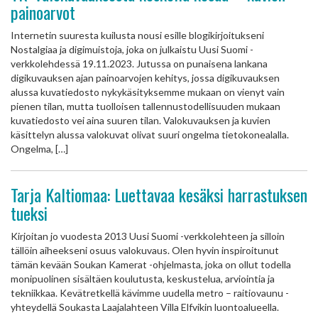
painoarvot
Internetin suuresta kuilusta nousi esille blogikirjoitukseni
Nostalgiaa ja digimuistoja, joka on julkaistu Uusi Suomi -
verkkolehdessä 19.11.2023. Jutussa on punaisena lankana
digikuvauksen ajan painoarvojen kehitys, jossa digikuvauksen
alussa kuvatiedosto nykykäsityksemme mukaan on vienyt vain
pienen tilan, mutta tuolloisen tallennustodellisuuden mukaan
kuvatiedosto vei aina suuren tilan. Valokuvauksen ja kuvien
käsittelyn alussa valokuvat olivat suuri ongelma tietokonealalla.
Ongelma, […]
Tarja Kaltiomaa: Luettavaa kesäksi harrastuksen
tueksi
Kirjoitan jo vuodesta 2013 Uusi Suomi -verkkolehteen ja silloin
tällöin aiheekseni osuus valokuvaus. Olen hyvin inspiroitunut
tämän kevään Soukan Kamerat -ohjelmasta, joka on ollut todella
monipuolinen sisältäen koulutusta, keskustelua, arviointia ja
tekniikkaa. Kevätretkellä kävimme uudella metro – raitiovaunu -
yhteydellä Soukasta Laajalahteen Villa Elfvikin luontoalueella.