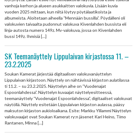
vanhoja kerhon ja alueen asukkaitten valokuvia. Lisään kuvia
vuoden 2025 mittaan, kun niitä löytyy pöytälaatikoista ja
albumeista. Aloitetaan aiheella ”Mennään bussilla”. Pöydälleni oli
valokuvien taivaalta pudonnut valokuva Kivenlahden bussista eli
linja-autosta numero 149z. Mv-valokuva, jossa on Kivenlahden
bussi 149z. Ihmisiä […]
SK Teemanäyttely Lippulaivan kirjastossa 11. –
23.2.2025
Soukan Kamerat järjestää digitaalisen valokuvanäyttelyn
Lippulaivan kirjastoon. Näyttely on nähtävissä kirjaston aulatilassa
ti 11.2. – su 23.2.2025. Näyttelyn aihe on ”Vuodenajat
Espoonlahdessa”. Näyttelyn kuvaajat näyttelyesitteessä,
teemanäyttely ”Vuodenajat Espoonlahdessa”, digitaaliset valokuvat
näytöllä. Näyttely esitetään Lippulaivan kirjaston aulassa, pääsy
maksuton kirjaston aukioloaikana. Esite: Markku Ylilammi Näyttelyn
valokuvaajat ovat Soukan Kamerat ry:n jäsenet Kari Heino, Timo
Rantanen, Minna […]