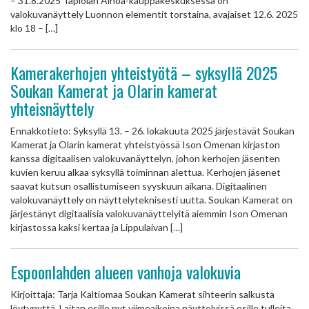
– 31.8.2025 Tapiolan Ainoa-kauppakeskuksessa on
valokuvanäyttely Luonnon elementit torstaina, avajaiset 12.6. 2025
klo 18 – […]
Kamerakerhojen yhteistyötä – syksyllä 2025
Soukan Kamerat ja Olarin kamerat
yhteisnäyttely
Ennakkotieto: Syksyllä 13. – 26. lokakuuta 2025 järjestävät Soukan
Kamerat ja Olarin kamerat yhteistyössä Ison Omenan kirjaston
kanssa digitaalisen valokuvanäyttelyn, johon kerhojen jäsenten
kuvien keruu alkaa syksyllä toiminnan alettua. Kerhojen jäsenet
saavat kutsun osallistumiseen syyskuun aikana. Digitaalinen
valokuvanäyttely on näyttelyteknisesti uutta. Soukan Kamerat on
järjestänyt digitaalisia valokuvanäyttelyitä aiemmin Ison Omenan
kirjastossa kaksi kertaa ja Lippulaivan […]
Espoonlahden alueen vanhoja valokuvia
Kirjoittaja: Tarja Kaltiomaa Soukan Kamerat sihteerin salkusta
löytynyttä. Laitan esille nyt viimeaikoina näyttelyissä esille tulleita