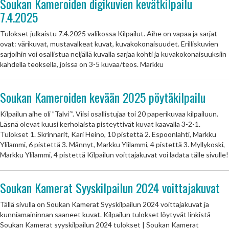
Soukan Kameroiden digikuvien kevätkilpailu
7.4.2025
Tulokset julkaistu 7.4.2025 valikossa Kilpailut. Aihe on vapaa ja sarjat
ovat: värikuvat, mustavalkeat kuvat, kuvakokonaisuudet. Erilliskuvien
sarjoihin voi osallistua neljällä kuvalla sarjaa kohti ja kuvakokonaisuuksiin
kahdella teoksella, joissa on 3-5 kuvaa/teos. Markku
Soukan Kameroiden kevään 2025 pöytäkilpailu
Kilpailun aihe oli ”Talvi´”. Viisi osallistujaa toi 20 paperikuvaa kilpailuun.
Läsnä olevat kuusi kerholaista pisteyttivät kuvat kaavalla 3-2-1.
Tulokset 1. Skrinnarit, Kari Heino, 10 pistettä 2. Espoonlahti, Markku
Ylilammi, 6 pistettä 3. Männyt, Markku Ylilammi, 4 pistettä 3. Myllykoski,
Markku Ylilammi, 4 pistettä Kilpailun voittajakuvat voi ladata tälle sivulle!
Soukan Kamerat Syyskilpailun 2024 voittajakuvat
Tällä sivulla on Soukan Kamerat Syyskilpailun 2024 voittajakuvat ja
kunniamaininnan saaneet kuvat. Kilpailun tulokset löytyvät linkistä
Soukan Kamerat syyskilpailun 2024 tulokset | Soukan Kamerat