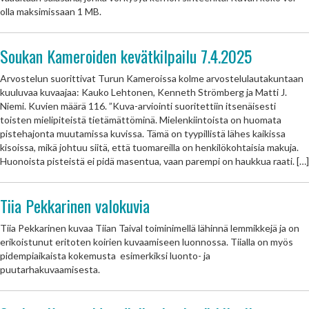
olla maksimissaan 1 MB.
Soukan Kameroiden kevätkilpailu 7.4.2025
Arvostelun suorittivat Turun Kameroissa kolme arvostelulautakuntaan
kuuluvaa kuvaajaa: Kauko Lehtonen, Kenneth Strömberg ja Matti J.
Niemi. Kuvien määrä 116. ”Kuva-arviointi suoritettiin itsenäisesti
toisten mielipiteistä tietämättöminä. Mielenkiintoista on huomata
pistehajonta muutamissa kuvissa. Tämä on tyypillistä lähes kaikissa
kisoissa, mikä johtuu siitä, että tuomareilla on henkilökohtaisia makuja.
Huonoista pisteistä ei pidä masentua, vaan parempi on haukkua raati. […]
Tiia Pekkarinen valokuvia
Tiia Pekkarinen kuvaa Tiian Taival toiminimellä lähinnä lemmikkejä ja on
erikoistunut eritoten koirien kuvaamiseen luonnossa. Tiialla on myös
pidempiaikaista kokemusta esimerkiksi luonto- ja
puutarhakuvaamisesta.