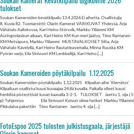
Soukan Kamerat Kevätkilpailu digikuville 2026
tulokset
Soukan Kameroiden kevätkilpailu 13.4.2026 Ei aihetta. Osallistujia
8. Kuvia 82. Tuomarointi: Olarin Kamerat VÄRIKUVAT Yhdessä, Arja
Vähätalo Aallokossa, Kari Heino Störsvik, Markku Ylilammi KM
Auringonlaskun aikaan, Kari Heino KM Kun meri jäätyy, Timo Rantanen
KM Metsäpuro, Markku Ylilammi MUSTAVALKOISET Silta, Arja
Vähätalo Kävelyllä, Kari Heino Rautatieasemalla, Minna Ruuska KM
Pyörän varjo, Eila Sinivuori KM Lenkkeilijä, Kari Heino […]
Soukan Kameroiden pöytäkilpailu 1.12.2025
Soukan Kameroiden pöytäkilpailu 1.12.2025 Kilpailun aihe ’Kierrätys’
Kilpailuun osallistui kuusi kuvaajaa 24:llä kuvalla. Paikalla olleet kuusi
henkilöä pisteyttivät kuvat kaavalla 3-2-1. TULOKSET Jaettu 1. sija ( 5
p) Tyhjennys Eila Sinivuori Koivun viime hetket Markku Ylilammi
Pikkulaiva pakettiin Timo Rantanen Jaettu 4. sija […]
FotoEspoo 2025 tulosten julkistusgaala, järjestäjä
Olarin kamerat