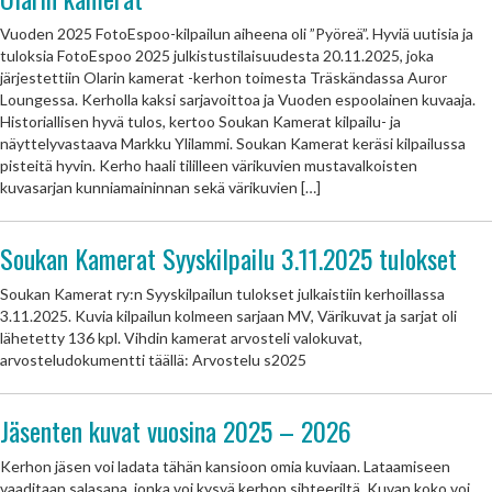
Vuoden 2025 FotoEspoo-kilpailun aiheena oli ”Pyöreä”. Hyviä uutisia ja
tuloksia FotoEspoo 2025 julkistustilaisuudesta 20.11.2025, joka
järjestettiin Olarin kamerat -kerhon toimesta Träskändassa Auror
Loungessa. Kerholla kaksi sarjavoittoa ja Vuoden espoolainen kuvaaja.
Historiallisen hyvä tulos, kertoo Soukan Kamerat kilpailu- ja
näyttelyvastaava Markku Ylilammi. Soukan Kamerat keräsi kilpailussa
pisteitä hyvin. Kerho haali tililleen värikuvien mustavalkoisten
kuvasarjan kunniamaininnan sekä värikuvien […]
Soukan Kamerat Syyskilpailu 3.11.2025 tulokset
Soukan Kamerat ry:n Syyskilpailun tulokset julkaistiin kerhoillassa
3.11.2025. Kuvia kilpailun kolmeen sarjaan MV, Värikuvat ja sarjat oli
lähetetty 136 kpl. Vihdin kamerat arvosteli valokuvat,
arvosteludokumentti täällä: Arvostelu s2025
Jäsenten kuvat vuosina 2025 – 2026
Kerhon jäsen voi ladata tähän kansioon omia kuviaan. Lataamiseen
vaaditaan salasana, jonka voi kysyä kerhon sihteeriltä. Kuvan koko voi