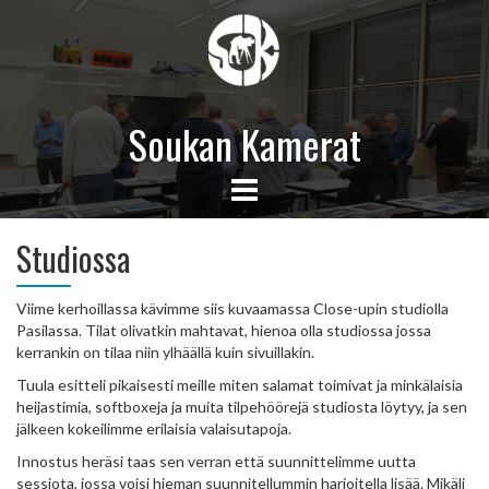
Soukan Kamerat
Studiossa
Viime kerhoillassa kävimme siis kuvaamassa Close-upin studiolla
Pasilassa. Tilat olivatkin mahtavat, hienoa olla studiossa jossa
kerrankin on tilaa niin ylhäällä kuin sivuillakin.
Tuula esitteli pikaisesti meille miten salamat toimivat ja minkälaisia
heijastimia, softboxeja ja muita tilpehöörejä studiosta löytyy, ja sen
jälkeen kokeilimme erilaisia valaisutapoja.
Innostus heräsi taas sen verran että suunnittelimme uutta
sessiota, jossa voisi hieman suunnitellummin harjoitella lisää. Mikäli