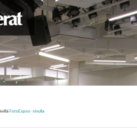
villä
FotoEspoo -sivulla