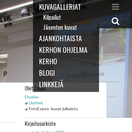
KUVAGALLERIAT
Kilpailut
Jäsenten kuvat
AJANKOHTAISTA
KERHON OHJELMA
KERHO
BLOGI
LINKKEJÄ
Olet tässä
Etusivu
Uutiset
FotoEspoo -kuvat julkaistu
Kirjoitusarkisto