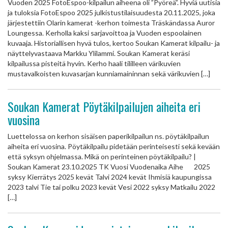
Vuoden 2025 FotoEspoo-kilpailun aiheena oli ”Pyöreä”. Hyviä uutisia
ja tuloksia FotoEspoo 2025 julkistustilaisuudesta 20.11.2025, joka
järjestettiin Olarin kamerat -kerhon toimesta Träskändassa Auror
Loungessa. Kerholla kaksi sarjavoittoa ja Vuoden espoolainen
kuvaaja. Historiallisen hyvä tulos, kertoo Soukan Kamerat kilpailu- ja
näyttelyvastaava Markku Ylilammi. Soukan Kamerat keräsi
kilpailussa pisteitä hyvin. Kerho haali tililleen värikuvien
mustavalkoisten kuvasarjan kunniamaininnan sekä värikuvien […]
Soukan Kamerat Pöytäkilpailujen aiheita eri
vuosina
Luettelossa on kerhon sisäisen paperikilpailun ns. pöytäkilpailun
aiheita eri vuosina. Pöytäkilpailu pidetään perinteisesti sekä kevään
että syksyn ohjelmassa. Mikä on perinteinen pöytäkilpailu? |
Soukan Kamerat 23.10.2025 TK Vuosi Vuodenaika Aihe 2025
syksy Kierrätys 2025 kevät Talvi 2024 kevät Ihmisiä kaupungissa
2023 talvi Tie tai polku 2023 kevät Vesi 2022 syksy Matkailu 2022
[…]