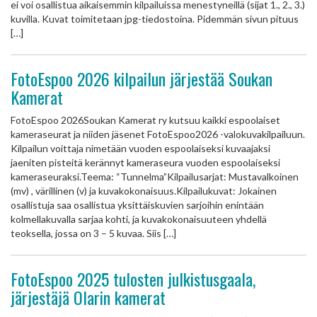
ei voi osallistua aikaisemmin kilpailuissa menestyneillä (sijat 1., 2., 3.)
kuvilla. Kuvat toimitetaan jpg-tiedostoina. Pidemmän sivun pituus
[…]
FotoEspoo 2026 kilpailun järjestää Soukan
Kamerat
FotoEspoo 2026Soukan Kamerat ry kutsuu kaikki espoolaiset
kameraseurat ja niiden jäsenet FotoEspoo2026 -valokuvakilpailuun.
Kilpailun voittaja nimetään vuoden espoolaiseksi kuvaajaksi
jaeniten pisteitä kerännyt kameraseura vuoden espoolaiseksi
kameraseuraksi.Teema: “Tunnelma”Kilpailusarjat: Mustavalkoinen
(mv) , värillinen (v) ja kuvakokonaisuus.Kilpailukuvat: Jokainen
osallistuja saa osallistua yksittäiskuvien sarjoihin enintään
kolmellakuvalla sarjaa kohti, ja kuvakokonaisuuteen yhdellä
teoksella, jossa on 3 – 5 kuvaa. Siis […]
FotoEspoo 2025 tulosten julkistusgaala,
järjestäjä Olarin kamerat