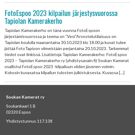
FotoEspoo 2023 kilpailun järjestysvuorossa
Tapiolan Kamerakerho
Tapiolan Kamerakerho on tänä vuonna FotoEspoon
järjestämisvuorossa ja teema on ”Vesi”Arvostelutilaisuus on
Tapiolan koululla maanantaina 30.10.2023 klo 18.00 ja kuvat tulee
jättää FotoTapioon viimeistään perjantaina 20.10.2023. Tarkemmat
tiedot ovat linkissä. Lisätietoja Tapiolan Kamerakerho: FotoEspoo
2023 – Tapiolan Kamerakerho ry (yhdistysavain.fi) Soukan Kamerat
osallistui FotoEspoo 2023 -kilpailuun viiden jäsenen voimin.
Kokosin kuvasatoa kilpailun tulosten julkistuksesta. Kuvassa […]
Soukan Kamerat ry
Soukankaari 1 B
02320 Espoo
Yhdistystunnus 117.138