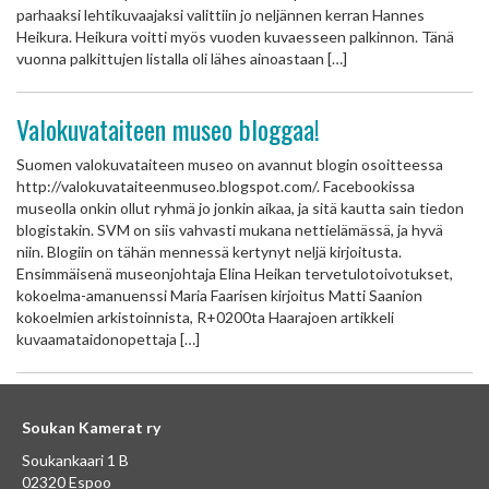
parhaaksi lehtikuvaajaksi valittiin jo neljännen kerran Hannes
Heikura. Heikura voitti myös vuoden kuvaesseen palkinnon. Tänä
vuonna palkittujen listalla oli lähes ainoastaan […]
Valokuvataiteen museo bloggaa!
Suomen valokuvataiteen museo on avannut blogin osoitteessa
http://valokuvataiteenmuseo.blogspot.com/. Facebookissa
museolla onkin ollut ryhmä jo jonkin aikaa, ja sitä kautta sain tiedon
blogistakin. SVM on siis vahvasti mukana nettielämässä, ja hyvä
niin. Blogiin on tähän mennessä kertynyt neljä kirjoitusta.
Ensimmäisenä museonjohtaja Elina Heikan tervetulotoivotukset,
kokoelma-amanuenssi Maria Faarisen kirjoitus Matti Saanion
kokoelmien arkistoinnista, R+0200ta Haarajoen artikkeli
kuvaamataidonopettaja […]
Soukan Kamerat ry
Soukankaari 1 B
02320 Espoo