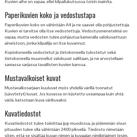
Kuvien aihe on vapaa, ellei kilpailukutsussa toisin mainita.
Paperikuvien koko ja vedostustapa
Paperikuvien koko on vähintään A4 ja ne saavat olla pohjustettuja.
Kuvien ei tarvitse olla itse vedostettuja. Vedostusmenetelmä on
vapaa, mutta vedosten tulee pohjautua kameralla valokuvattuun
aineistoon, jonka kilpailija on itse kuvannut.
Kopiokoneella vedostetut ja tietokoneella tulostetut sekä
tietokoneella muunnellut valokuvat sallitaan, ja ne arvostellaan
samassa sarjassa tavallisten kuvien kanssa.
Mustavalkoiset kuvat
Mustavalkosarjaan kuuluvat myös yhdellä värillä toonatut
(sävytetyt) kuvat. Jos kuvassa on käytetty useampaa kuin yhtä
väriä, katsotaan kuva värikuvaksi.
Kuvatiedostot
Kuvatiedostot tulee toimittaa jpg-muodossa, ja pidemmän sivun
pituuden tulee olla vähintään 2400 pikseliä. Tiedosto nimetään
siten, että se sisältää kuvan nimen ja kuvaajan nimikirjaimet (esim.