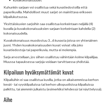
kuvakokonaisuudet
Kuhunkin sarjaan voi osallistua sekä kuvatiedostoilla että
paperikuvilla. Mahdolliset muut sarjat on mainittava erikseen
kilpailukutsussa.
Yksittäiskuvien sarjoihin saa osallistua korkeintaan neljällä (4)
kuvalla ja kuvakokonaisuuksien sarjaan korkeintaan kahdella (2)
kokonaisuudella.
Kuvakokonaisuus muodostuu 3…6 kuvasta joissa on yhtenäinen
juoni. Yhden kuvakokonaisuuden kuvat voivat olla joko
kuvatiedostoja tai paperikuvia, mutta ei molempia.
Sarja arvostellaan, jos siihen osallistuu vähintään kolme kilpailijaa.
Muussa tapauksessa sarjoja voidaan tarvittaessa yhdistää.
Kilpailuun hyväksymättömät kuvat
Kilpailuihin ei saa osallistua kuvilla, jotka on aikaisemmissa kerhon
kevät- tai syyskilpailuissa tai kerhon ulkopuolisissa kilpailuissa
palkittu, tai aiemmin julkaistu (esimerkiksi lehdessä tai näyttelyssä).
Aihe