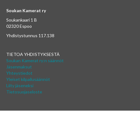
Soukan Kamerat ry
Soukankaari 1 B
02320 Espoo
Yhdistystunnus 117.138
TIETOA YHDISTYKSESTÄ
Soukan Kamerat ry:n säännöt
Jäsenmaksut
Yhteystiedot
Yleiset kilpailusäännöt
Liity jäseneksi
Tietosuojaseloste