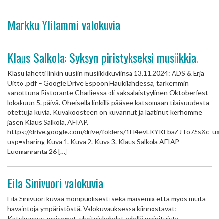
Markku Ylilammi valokuvia
Klaus Salkola: Syksyn piristykseksi musiikkia!
Klasu lähetti linkin uusiin musiikkikuviinsa 13.11.2024: ADS & Erja
Uitto .pdf – Google Drive Espoon Haukilahdessa, tarkemmin
sanottuna Ristorante Charliessa oli saksalaistyylinen Oktoberfest
lokakuun 5. päivä. Oheisella linkillä pääsee katsomaan tilaisuudesta
otettuja kuvia. Kuvakoosteen on kuvannut ja laatinut kerhomme
jäsen Klaus Salkola, AFIAP.
https://drive.google.com/drive/folders/1El4evLKYKFbaZJTo7SsXc_u
usp=sharing Kuva 1. Kuva 2. Kuva 3. Klaus Salkola AFIAP
Luomanranta 26 […]
Eila Sinivuori valokuvia
Eila Sinivuori kuvaa monipuolisesti sekä maisemia että myös muita
havaintoja ympäristöstä. Valokuvauksessa kiinnostavat:
Katukuvaus, maisemat, yksityiskohdat edellä mainituista,