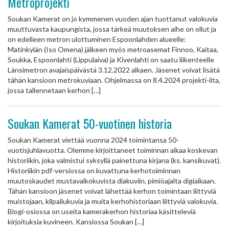
Metroprojekti
Soukan Kamerat on jo kymmenen vuoden ajan tuottanut valokuvia
muuttuvasta kaupungista, jossa tärkeä muutoksen aihe on ollut ja
on edelleen metron ulottuminen Espoonlahden alueelle:
Matinkylän (Iso Omena) jälkeen myös metroasemat Finnoo, Kaitaa,
Soukka, Espoonlahti (Lippulaiva) ja Kivenlahti on saatu liikenteelle
Länsimetron avajaispäivästä 3.12.2022 alkaen. Jäsenet voivat lisätä
tähän kansioon metrokuviaan. Ohjelmassa on 8.4.2024 projekti-ilta,
jossa tallennetaan kerhon […]
Soukan Kamerat 50-vuotinen historia
Soukan Kamerat viettää vuonna 2024 toimintansa 50-
vuotisjuhlavuotta. Olemme kirjoittaneet toiminnan aikaa koskevan
historiikin, joka valmistui syksyllä painettuna kirjana (ks. kansikuvat).
Historiikin pdf-versiossa on kuvattuna kerhotoiminnan
muutoskaudet mustavalkokuvista diakuviin, pimiöajalta digiaikaan.
Tähän kansioon jäsenet voivat lähettää kerhon toimintaan liittyviä
muistojaan, kilpailukuvia ja muita kerhohistoriaan liittyviä valokuvia.
Blogi-osiossa on useita kamerakerhon historiaa käsitteleviä
kirjoituksia kuvineen. Kansiossa Soukan […]