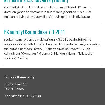
Maanantain 21.3. kerhoillan ohjelma on muuttunut. Pidämme
kuvaillan, johon toivomme runsain määrin jäsenten kuvia. Ota
mukaan erityisesti mustavalkoisia kuvia (paperi- ja digikuvia).
P&ouml;yt&auml;kisa 7.3.2011
Soukan kameroiden pöytäkilpailuun 7.3.2011 osallistui kolme
kuvaajaa kahdeksalla kuvalla. Jokainen kuudesta läsnäolijasta valitsi
mielestään parhaan kuvan. Tulokset olivat seuraavat: 1. Ralf
Rehnström ”Kylmä vesi”, 4 ääntä 2. Markku Ylilammi ”Liikkeellä
Eurassa”, 2 ääntä
Soukan Kamerat ry
Soukankaari 1 B
02320 Espoo
Yhdistystunnus 117.138