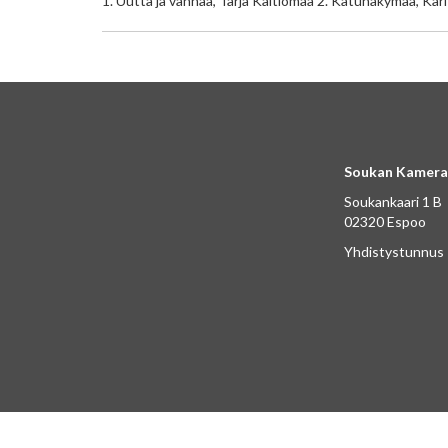
1. Uutta ja vanhaa, Tarja Kaltiomaa 2. Katunäkymää, Kari 
Soukan Kamera
Soukankaari 1 B
02320 Espoo
Yhdistystunnus