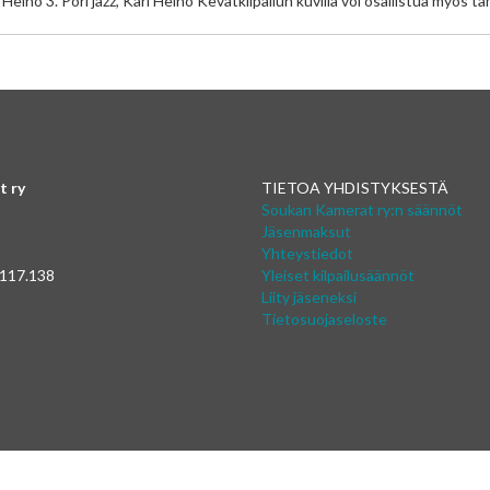
Heino 3. Pori jazz, Kari Heino Kevätkilpailun kuvilla voi osallistua myös 
t ry
TIETOA YHDISTYKSESTÄ
Soukan Kamerat ry:n säännöt
Jäsenmaksut
Yhteystiedot
 117.138
Yleiset kilpailusäännöt
Liity jäseneksi
Tietosuojaseloste