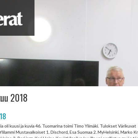
kuu 2018
018
a oli kuusi ja kuvia 46. Tuomarina toimi Timo Ylimäki. Tulokset Värikuvat 1
 Ylilammi Mustavalkoiset 1. Dischord, Esa Suomaa 2. MyHelsinki, Marko K