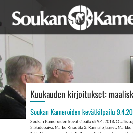
Kuukauden kirjoitukset:
maalis
Soukan Kameroiden kevätkilpailu 9.4.2
Soukan Kameroiden kevätkilpailu oli 9.4. 2018. Osallistuji
2. Sadepäivä, Marko Knuutila 3. Rannalle jäänyt, Markku