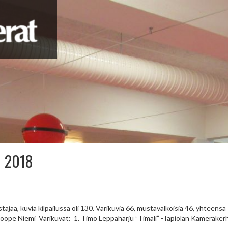
u 2018
tajaa, kuvia kilpailussa oli 130. Värikuvia 66, mustavalkoisia 46, yhteensä
ope Niemi Värikuvat: 1. Timo Leppäharju ”Timali” -Tapiolan Kamerakerho T