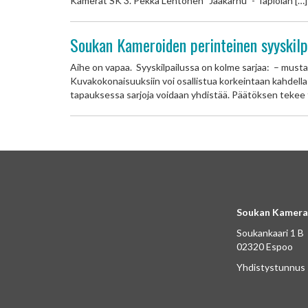
Kamerat SK 3. Pekka Lehtonen ”Jääkarhu ”- Tapiolan […]
Soukan Kameroiden perinteinen syyskilpa
Aihe on vapaa. Syyskilpailussa on kolme sarjaa: – mustav
Kuvakokonaisuuksiin voi osallistua korkeintaan kahdella s
tapauksessa sarjoja voidaan yhdistää. Päätöksen
Soukan Kamera
Soukankaari 1 B
02320 Espoo
Yhdistystunnus