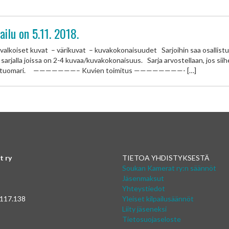
ilu on 5.11. 2018.
alkoiset kuvat – värikuvat – kuvakokonaisuudet Sarjoihin saa osallistua k
arjalla joissa on 2-4 kuvaa/kuvakokonaisuus. Sarja arvostellaan, jos siih
 tekee tuomari. ———————– Kuvien toimitus ————————- […]
t ry
TIETOA YHDISTYKSESTÄ
Soukan Kamerat ry:n säännöt
Jäsenmaksut
Yhteystiedot
 117.138
Yleiset kilpailusäännöt
Liity jäseneksi
Tietosuojaseloste