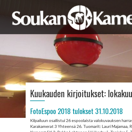
Kuukauden kirjoitukset:
lokaku
FotoEspoo 2018 tulokset 31.10.2018
Kilpailuun osallistui 26 espoolaista valokuvauksen harras
Karakamerat 3 Yhteensä 26. Tuomarit: Lauri Majamaa, Ro