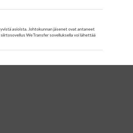
tyvistä asioista. Johtokunnan jäsenet ovat antaneet
n siirtosovellus WeTransfer sovelluksella voi lähettää