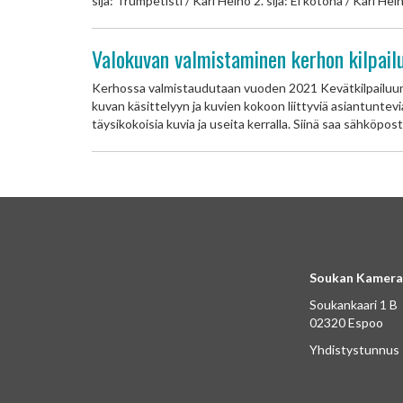
sija: Trumpetisti / Kari Heino 2. sija: Ei kotona / Kari Hein
Valokuvan valmistaminen kerhon kilpail
Kerhossa valmistaudutaan vuoden 2021 Kevätkilpailuun. 
kuvan käsittelyyn ja kuvien kokoon liittyviä asiantuntevi
täysikokoisia kuvia ja useita kerralla. Siinä saa sähköpos
Soukan Kamera
Soukankaari 1 B
02320 Espoo
Yhdistystunnus