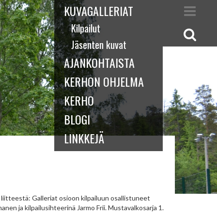
KUVAGALLERIAT
Kilpailut
Jäsenten kuvat
AJANKOHTAISTA
KERHON OHJELMA
KERHO
BLOGI
LINKKEJÄ
iitteestä: Galleriat osioon kilpailuun osallistuneet
nen ja kilpailusihteerinä Jarmo Frii. Mustavalkosarja 1.