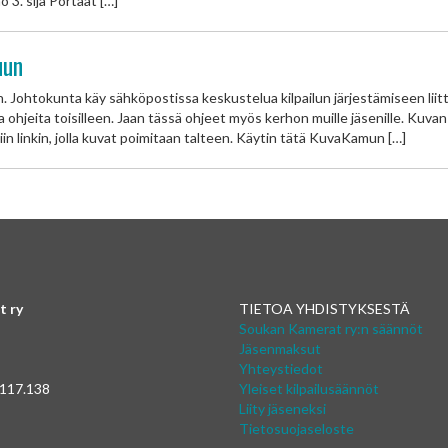
o 3. sija Portaat […]
uun
Johtokunta käy sähköpostissa keskustelua kilpailun järjestämiseen liit
a ohjeita toisilleen. Jaan tässä ohjeet myös kerhon muille jäsenille. Kuva
tiin linkin, jolla kuvat poimitaan talteen. Käytin tätä KuvaKamun […]
t ry
TIETOA YHDISTYKSESTÄ
Soukan Kamerat ry:n säännöt
Jäsenmaksut
Yhteystiedot
 117.138
Yleiset kilpailusäännöt
Liity jäseneksi
Tietosuojaseloste