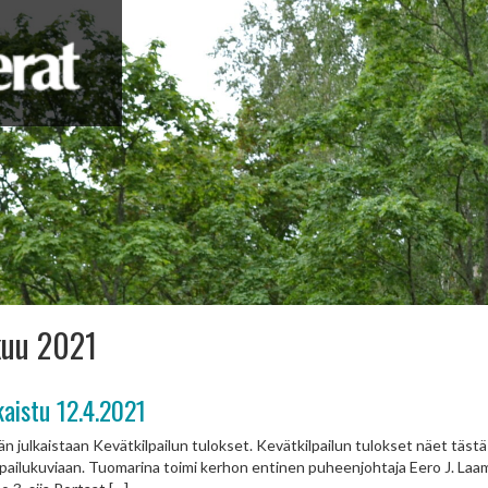
kuu 2021
kaistu 12.4.2021
julkaistaan Kevätkilpailun tulokset. Kevätkilpailun tulokset näet tästä l
ilpailukuviaan. Tuomarina toimi kerhon entinen puheenjohtaja Eero J. Laama