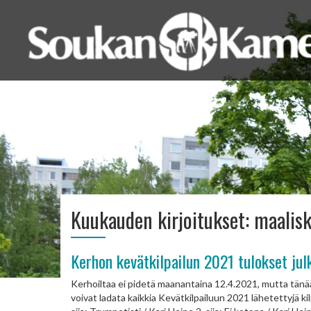
Kuukauden kirjoitukset:
maalis
Kerhon kevätkilpailun 2021 tulokset jul
Kerhoiltaa ei pidetä maanantaina 12.4.2021, mutta tänään 
voivat ladata kaikkia Kevätkilpailuun 2021 lähetettyjä k