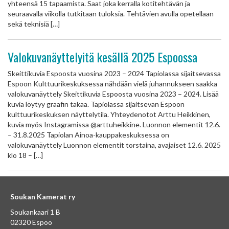
yhteensä 15 tapaamista. Saat joka kerralla kotitehtävän ja
seuraavalla viikolla tutkitaan tuloksia. Tehtävien avulla opetellaan
sekä teknisiä […]
Valokuvanäyttelyitä kesällä 2025 Espoossa
Skeittikuvia Espoosta vuosina 2023 – 2024 Tapiolassa sijaitsevassa
Espoon Kulttuurikeskuksessa nähdään vielä juhannukseen saakka
valokuvanäyttely Skeittikuvia Espoosta vuosina 2023 – 2024. Lisää
kuvia löytyy graafin takaa. Tapiolassa sijaitsevan Espoon
kulttuurikeskuksen näyttelytila. Yhteydenotot Arttu Heikkinen,
kuvia myös Instagramissa @arttuheikkine. Luonnon elementit 12.6.
– 31.8.2025 Tapiolan Ainoa-kauppakeskuksessa on
valokuvanäyttely Luonnon elementit torstaina, avajaiset 12.6. 2025
klo 18 – […]
Soukan Kamerat ry
Soukankaari 1 B
02320 Espoo