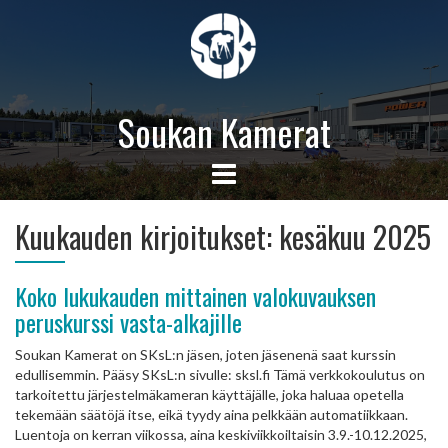
Soukan Kamerat
Kuukauden kirjoitukset:
kesäkuu 2025
Koko lukukauden mittainen valokuvauksen
peruskurssi vasta-alkajille
Soukan Kamerat on SKsL:n jäsen, joten jäsenenä saat kurssin
edullisemmin. Pääsy SKsL:n sivulle: sksl.fi Tämä verkkokoulutus on
tarkoitettu järjestelmäkameran käyttäjälle, joka haluaa opetella
tekemään säätöjä itse, eikä tyydy aina pelkkään automatiikkaan.
Luentoja on kerran viikossa, aina keskiviikkoiltaisin 3.9.-10.12.2025,