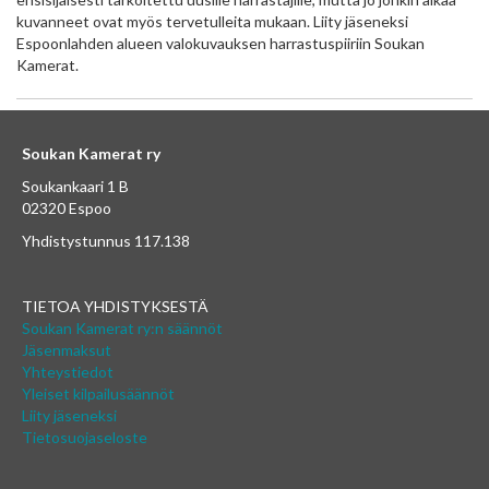
kuvanneet ovat myös tervetulleita mukaan. Liity jäseneksi
Espoonlahden alueen valokuvauksen harrastuspiiriin Soukan
Kamerat.
Soukan Kamerat ry
Soukankaari 1 B
02320 Espoo
Yhdistystunnus 117.138
TIETOA YHDISTYKSESTÄ
Soukan Kamerat ry:n säännöt
Jäsenmaksut
Yhteystiedot
Yleiset kilpailusäännöt
Liity jäseneksi
Tietosuojaseloste