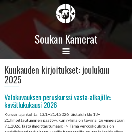
Soukan Kamerat
Kuukauden kirjoitukset:
joulukuu
2025
Valokuvauksen peruskurssi vasta-alkajille:
kevätlukukausi 2026
Kurssin ajankohta: 13.1.–21.4.2026, tiistaisin klo 18–
21.Ilmoittautuminen päättyy, kun ryhmä on täynnä, tai viimeistään
7.1.2026.Tästä ilmoittautumaan: -> Tämä verkkokoulutus on
ensisijaisesti tarkoitettu uusille harrastajille, mutta jo jonkin aikaa