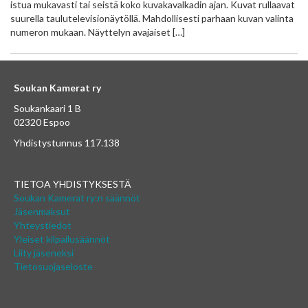
istua mukavasti tai seistä koko kuvakavalkadin ajan. Kuvat rullaavat
suurella taulutelevisionäytöllä. Mahdollisesti parhaan kuvan valinta
numeron mukaan. Näyttelyn avajaiset […]
Soukan Kamerat ry
Soukankaari 1 B
02320 Espoo
Yhdistystunnus 117.138
TIETOA YHDISTYKSESTÄ
Soukan Kamerat ry:n säännöt
Jäsenmaksut
Yhteystiedot
Yleiset kilpailusäännöt
Liity jäseneksi
Tietosuojaseloste