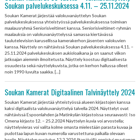
Soukan palvelukeskuksessa 4.11. – 25.11.2024
Soukan Kamerat järjestää valokuvanäyttelyn Soukan
palvelukeskuksessa yhteistyössä palvelukeskuksessa toimivan
maalausryhmä Seniorisiveltimet kanssa. Seniorisiveltimet-ryhmän
maalauksia on valokuvanäyttelyssä samassa kiertävässä
taulutelevision karusellissa kamerakerhon jäsenten valokuvien
kanssa. Näyttely on nähtävissä Soukan palvelukeskuksessa 4.11. –
25.11.2024 palvelukeskuksen aukioloaikana ja on saanut viikon
jatkoajan aiemmin ilmoitetusta. Näyttely koostuu digitaalisesta
osuudesta sekä näyttelykuvista, jotka on kerhon hallussa olleet
noin 1990-luvulta saakka. […]
Soukan Kamerat Digitaalinen Talvinäyttely 2024
Soukan Kamerat järjestää yhteistyössä alueen kirjastojen kanssa
kaksi digitaalista valokuvanäyttelyä talvella 2024. Näyttelyt ovat
nähtävissä Espoonlahden ja Matinkylän kirjastoissa seuraavasti: Iso
Omena kirjasto 12. – 25.2.2024 Näyttelyn kuvia voi arvostella;
näyttelyvieras voi valita kolme omasta mielestään parasta kuvaa ja
pudottaa lapun kuvan numerolla varustettuna paikalla olevaan
boxiin. Näyttelyn pystytys 12.2.2024 iltapäivällä onnistui muutaman