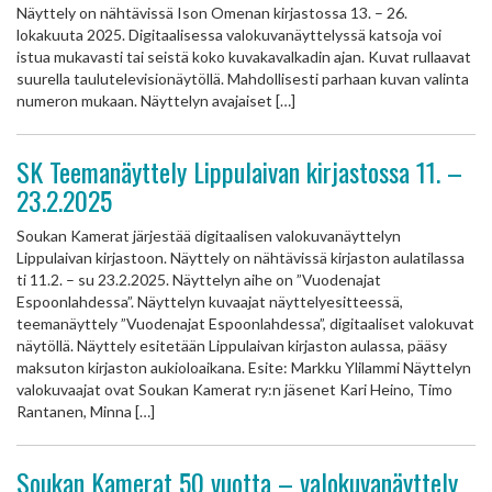
Näyttely on nähtävissä Ison Omenan kirjastossa 13. – 26.
lokakuuta 2025. Digitaalisessa valokuvanäyttelyssä katsoja voi
istua mukavasti tai seistä koko kuvakavalkadin ajan. Kuvat rullaavat
suurella taulutelevisionäytöllä. Mahdollisesti parhaan kuvan valinta
numeron mukaan. Näyttelyn avajaiset […]
SK Teemanäyttely Lippulaivan kirjastossa 11. –
23.2.2025
Soukan Kamerat järjestää digitaalisen valokuvanäyttelyn
Lippulaivan kirjastoon. Näyttely on nähtävissä kirjaston aulatilassa
ti 11.2. – su 23.2.2025. Näyttelyn aihe on ”Vuodenajat
Espoonlahdessa”. Näyttelyn kuvaajat näyttelyesitteessä,
teemanäyttely ”Vuodenajat Espoonlahdessa”, digitaaliset valokuvat
näytöllä. Näyttely esitetään Lippulaivan kirjaston aulassa, pääsy
maksuton kirjaston aukioloaikana. Esite: Markku Ylilammi Näyttelyn
valokuvaajat ovat Soukan Kamerat ry:n jäsenet Kari Heino, Timo
Rantanen, Minna […]
Soukan Kamerat 50 vuotta – valokuvanäyttely