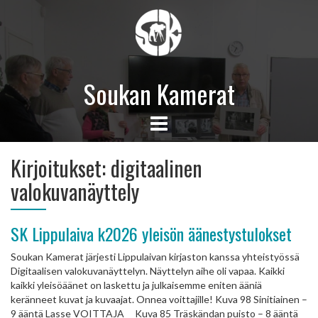
Soukan Kamerat
Kirjoitukset:
digitaalinen
valokuvanäyttely
SK Lippulaiva k2026 yleisön äänestystulokset
Soukan Kamerat järjesti Lippulaivan kirjaston kanssa yhteistyössä
Digitaalisen valokuvanäyttelyn. Näyttelyn aihe oli vapaa. Kaikki
kaikki yleisöäänet on laskettu ja julkaisemme eniten ääniä
keränneet kuvat ja kuvaajat. Onnea voittajille! Kuva 98 Sinitiainen –
9 ääntä Lasse VOITTAJA Kuva 85 Träskändan puisto – 8 ääntä