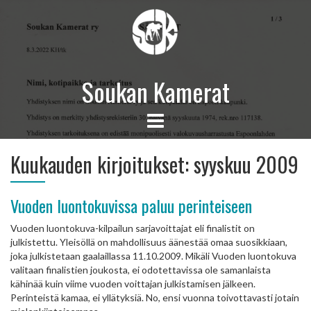
Soukan Kamerat
Kuukauden kirjoitukset:
syyskuu 2009
Vuoden luontokuvissa paluu perinteiseen
Vuoden luontokuva-kilpailun sarjavoittajat eli finalistit on
julkistettu. Yleisöllä on mahdollisuus äänestää omaa suosikkiaan,
joka julkistetaan gaalaillassa 11.10.2009. Mikäli Vuoden luontokuva
valitaan finalistien joukosta, ei odotettavissa ole samanlaista
kähinää kuin viime vuoden voittajan julkistamisen jälkeen.
Perinteistä kamaa, ei yllätyksiä. No, ensi vuonna toivottavasti jotain