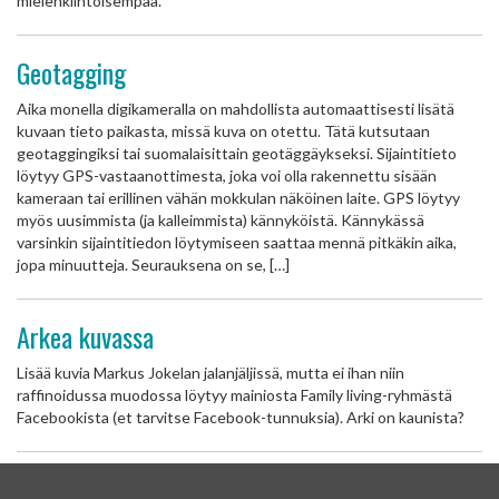
mielenkiintoisempaa.
Geotagging
Aika monella digikameralla on mahdollista automaattisesti lisätä
kuvaan tieto paikasta, missä kuva on otettu. Tätä kutsutaan
geotaggingiksi tai suomalaisittain geotäggäykseksi. Sijaintitieto
löytyy GPS-vastaanottimesta, joka voi olla rakennettu sisään
kameraan tai erillinen vähän mokkulan näköinen laite. GPS löytyy
myös uusimmista (ja kalleimmista) kännyköistä. Kännykässä
varsinkin sijaintitiedon löytymiseen saattaa mennä pitkäkin aika,
jopa minuutteja. Seurauksena on se, […]
Arkea kuvassa
Lisää kuvia Markus Jokelan jalanjäljissä, mutta ei ihan niin
raffinoidussa muodossa löytyy mainiosta Family living-ryhmästä
Facebookista (et tarvitse Facebook-tunnuksia). Arki on kaunista?