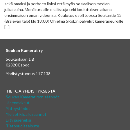
sekä omaksi ja perheen iloksi että myös sosiaalisen median
julkaisuina. Moni kurssille osallistuja teki koulutuksen aikana
ensimmäisen oman videonsa. Koulutus osoitteessa Soukantie 13
(Bralevan talo) klo 18:00! Ohjelma SKsL:n palvelut kameraseuroille
[…]
Soukan Kamerat ry
Soukankaari 1 B
02320 Espoo
Yhdistystunnus 117.138
TIETOA YHDISTYKSESTÄ
Soukan Kamerat ry:n säännöt
Jäsenmaksut
Yhteystiedot
Yleiset kilpailusäännöt
Liity jäseneksi
Tietosuojaseloste