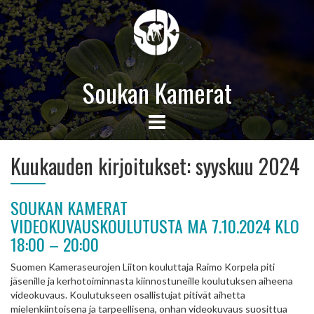
Soukan Kamerat
Kuukauden kirjoitukset:
syyskuu 2024
SOUKAN KAMERAT
VIDEOKUVAUSKOULUTUSTA MA 7.10.2024 KLO
18:00 – 20:00
Suomen Kameraseurojen Liiton kouluttaja Raimo Korpela piti
jäsenille ja kerhotoiminnasta kiinnostuneille koulutuksen aiheena
videokuvaus. Koulutukseen osallistujat pitivät aihetta
mielenkiintoisena ja tarpeellisena, onhan videokuvaus suosittua