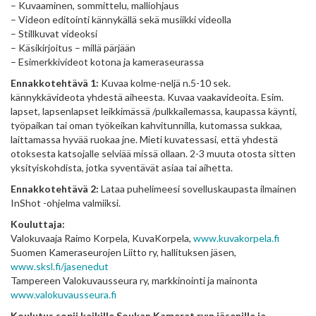
– Kuvaaminen, sommittelu, malliohjaus
– Videon editointi kännykällä sekä musiikki videolla
– Stillkuvat videoksi
– Käsikirjoitus – millä pärjään
– Esimerkkivideot kotona ja kameraseurassa
Ennakkotehtävä 1:
Kuvaa kolme-neljä n.5-10 sek.
kännykkävideota yhdestä aiheesta. Kuvaa vaakavideoita. Esim.
lapset, lapsenlapset leikkimässä /pulkkailemassa, kaupassa käynti,
työpaikan tai oman työkeikan kahvitunnilla, kutomassa sukkaa,
laittamassa hyvää ruokaa jne. Mieti kuvatessasi, että yhdestä
otoksesta katsojalle selviää missä ollaan. 2-3 muuta otosta sitten
yksityiskohdista, jotka syventävät asiaa tai aihetta.
Ennakkotehtävä 2:
Lataa puhelimeesi sovelluskaupasta ilmainen
InShot -ohjelma valmiiksi.
Kouluttaja:
Valokuvaaja Raimo Korpela, KuvaKorpela,
www.kuvakorpela.fi
Suomen Kameraseurojen Liitto ry, hallituksen jäsen,
www.sksl.fi/jasenedut
Tampereen Valokuvausseura ry, markkinointi ja mainonta
www.valokuvausseura.fi
Koulutus sopii kaikille Soukan Kamerat ry:n jäsenille ja