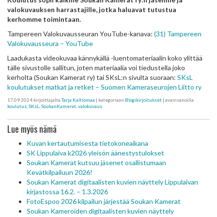
valokuvauksen harrastajille, jotka haluavat tutustua
kerhomme toimintaan.
Tampereen Valokuvausseuran YouTube-kanava:
(31) Tampereen
Valokuvausseura – YouTube
Laadukasta videokuvaa kännykällä -luentomateriaalin koko ylittää
tälle sivustolle sallitun, joten materiaalia voi tiedustella joko
kerholta (Soukan Kamerat ry) tai SKsL:n sivulta suoraan:
SKsL
koulutukset matkat ja retket – Suomen Kameraseurojen Liitto ry
17.09.2024
kirjoittajalta
Tarja Kaltiomaa
| kategoriaan
Blogikirjoitukset
| avainsanoilla
koulutus
,
SKsL
,
SoukanKamerat
,
valokuvaus
Lue myös nämä
Kuvan kertautumisesta tietokoneaikana
SK Lippulaiva k2026 yleisön äänestystulokset
Soukan Kamerat kutsuu jäsenet osallistumaan
Kevätkilpailuun 2026!
Soukan Kamerat digitaalisten kuvien näyttely Lippulaivan
kirjastossa 16.2. – 1.3.2026
FotoEspoo 2026 kilpailun järjestää Soukan Kamerat
Soukan Kameroiden digitaalisten kuvien näyttely