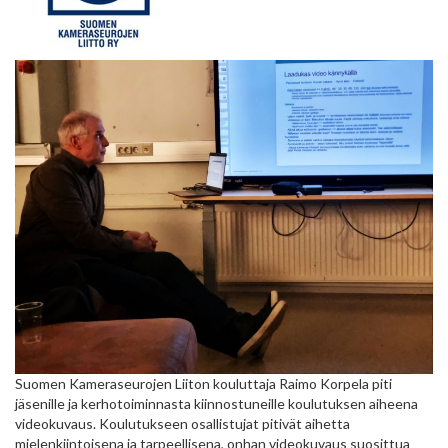
Suomen Kameraseurojen Liiton kouluttaja Raimo Korpela piti
jäsenille ja kerhotoiminnasta kiinnostuneille koulutuksen aiheena
videokuvaus. Koulutukseen osallistujat pitivät aihetta
mielenkiintoisena ja tarpeellisena, onhan videokuvaus suosittua