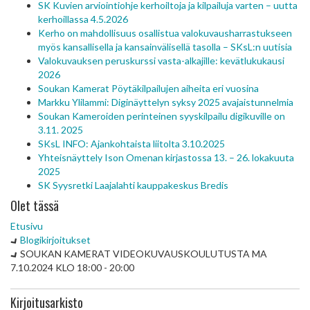
SK Kuvien arviointiohje kerhoiltoja ja kilpailuja varten – uutta
kerhoillassa 4.5.2026
Kerho on mahdollisuus osallistua valokuvausharrastukseen
myös kansallisella ja kansainvälisellä tasolla – SKsL:n uutisia
Valokuvauksen peruskurssi vasta-alkajille: kevätlukukausi
2026
Soukan Kamerat Pöytäkilpailujen aiheita eri vuosina
Markku Ylilammi: Diginäyttelyn syksy 2025 avajaistunnelmia
Soukan Kameroiden perinteinen syyskilpailu digikuville on
3.11. 2025
SKsL INFO: Ajankohtaista liitolta 3.10.2025
Yhteisnäyttely Ison Omenan kirjastossa 13. – 26. lokakuuta
2025
SK Syysretki Laajalahti kauppakeskus Bredis
Olet tässä
Etusivu
Blogikirjoitukset
SOUKAN KAMERAT VIDEOKUVAUSKOULUTUSTA MA
7.10.2024 KLO 18:00 - 20:00
Kirjoitusarkisto