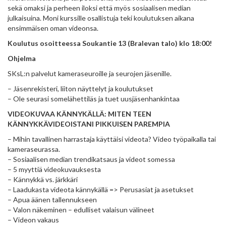
sekä omaksi ja perheen iloksi että myös sosiaalisen median
julkaisuina. Moni kurssille osallistuja teki koulutuksen aikana
ensimmäisen oman videonsa.
Koulutus osoitteessa Soukantie 13 (Bralevan talo) klo 18:00!
Ohjelma
SKsL:n palvelut kameraseuroille ja seurojen jäsenille.
– Jäsenrekisteri, liiton näyttelyt ja koulutukset
– Ole seurasi somelähettiläs ja tuet uusjäsenhankintaa
VIDEOKUVAA KÄNNYKÄLLÄ: MITEN TEEN
KÄNNYKKÄVIDEOISTANI PIKKUISEN PAREMPIA
– Mihin tavallinen harrastaja käyttäisi videota? Video työpaikalla tai
kameraseurassa.
– Sosiaalisen median trendikatsaus ja videot somessa
– 5 myyttiä videokuvauksesta
– Kännykkä vs. järkkäri
– Laadukasta videota kännykällä => Perusasiat ja asetukset
– Apua äänen tallennukseen
– Valon näkeminen – edulliset valaisun välineet
– Videon vakaus