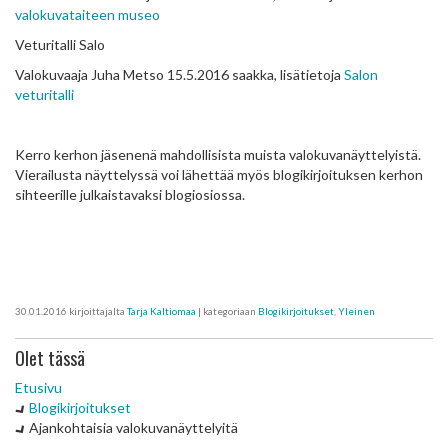
valokuvataiteen museo
Veturitalli Salo
Valokuvaaja Juha Metso 15.5.2016 saakka, lisätietoja
Salon
veturitalli
Kerro kerhon jäsenenä mahdollisista muista valokuvanäyttelyistä.
Vierailusta näyttelyssä voi lähettää myös blogikirjoituksen kerhon
sihteerille julkaistavaksi blogiosiossa.
30.01.2016
kirjoittajalta
Tarja Kaltiomaa
| kategoriaan
Blogikirjoitukset
,
Yleinen
Olet tässä
Etusivu
Blogikirjoitukset
Ajankohtaisia valokuvanäyttelyitä