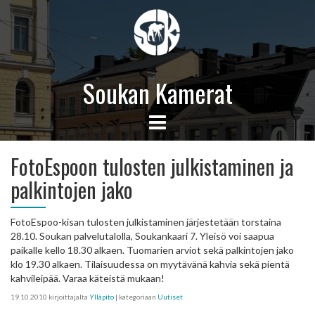
Soukan Kamerat
FotoEspoon tulosten julkistaminen ja
palkintojen jako
FotoEspoo-kisan tulosten julkistaminen järjestetään torstaina
28.10. Soukan palvelutalolla, Soukankaari 7. Yleisö voi saapua
paikalle kello 18.30 alkaen. Tuomarien arviot sekä palkintojen jako
klo 19.30 alkaen. Tilaisuudessa on myytävänä kahvia sekä pientä
kahvileipää. Varaa käteistä mukaan!
19.10.2010
kirjoittajalta
Ylläpito
| kategoriaan
Uutiset