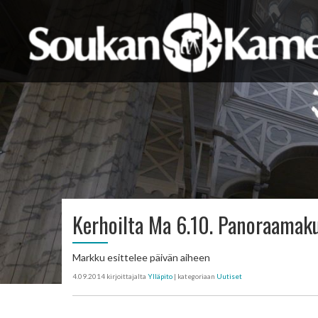
Kerhoilta Ma 6.10. Panoraamak
Markku esittelee päivän aiheen
4.09.2014
kirjoittajalta
Ylläpito
| kategoriaan
Uutiset