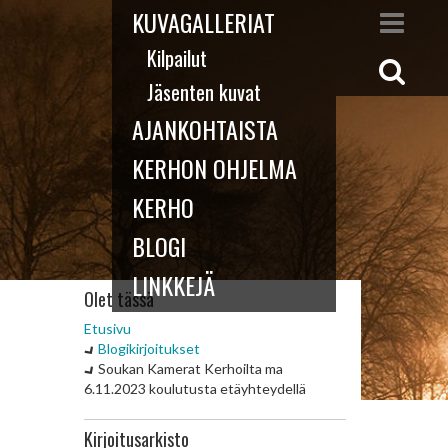
KUVAGALLERIAT
Kilpailut
Jäsenten kuvat
AJANKOHTAISTA
KERHON OHJELMA
KERHO
BLOGI
LINKKEJÄ
Olet tässä
Etusivu
Blogikirjoitukset
Soukan Kamerat Kerhoilta ma
6.11.2023 koulutusta etäyhteydellä
Kirjoitusarkisto