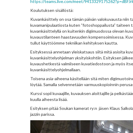
https://teams.live.com/meet/9413329175262?p=dBF
Koulutuksen sisällöstä:
Kuvankäsittely on osa tämän päivän valokuvausta niin t
kuvamanipulaatiosta kuten ”fotoshoppailusta” taiteen t
kuvankäsittelyllä on kuitenkin digimuodossa olevan kuv
kuvaustilanteen haastavuuden kompensoimisessa. Kuvan
tullut käyttöömme tekniikan kehityksen kautta.
Esityksessä annetaan yleiskatsaus siitä mitä asioita ku
kuvankäsittelyohjelman yksityiskohtiin. Esityksen jälk
kuvaushetkestä valmiiseen kuvatiedostoon ja myös itse
kuvankäsittelyohjelmallaan.
Toisena asia-aiheena käsitellään sitä miten digimuotoin
löytää. Samalla selvennetään varmuuskopioinnin perusasi
Kurssi sopii kuvaajille, kuvauksen aloittajille ja pelkästä
kuulla aiheesta lisää.
Esityksen pitää Soukan kamerat ry:n jäsen Klaus Salkol
jazzin parissa.