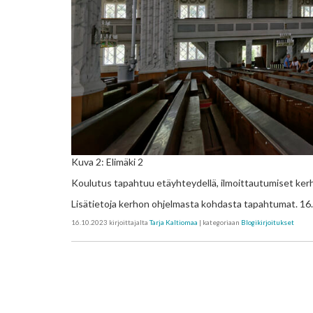
Kuva 2: Elimäki 2
Koulutus tapahtuu etäyhteydellä, ilmoittautumiset kerh
Lisätietoja kerhon ohjelmasta kohdasta tapahtumat. 1
16.10.2023
kirjoittajalta
Tarja Kaltiomaa
| kategoriaan
Blogikirjoitukset