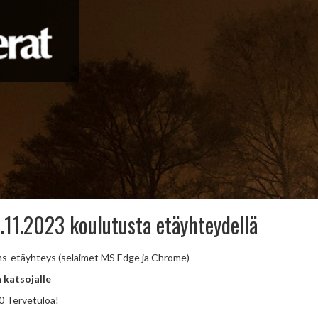
11.2023 koulutusta etäyhteydellä
ms-etäyhteys (selaimet MS Edge ja Chrome)
 katsojalle
00 Tervetuloa!