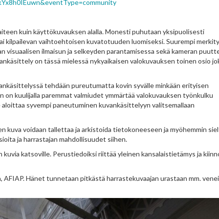
JrkYx8h0IEuwn&eventType=community
aiteen kuin käyttökuvauksen alalla. Monesti puhutaan yksipuolisesti
ai kilpailevan vaihtoehtoisen kuvatotuuden luomiseksi. Suurempi merkit
an visuaalisen ilmaisun ja selkeyden parantamisessa sekä kameran puutte
käsittely on tässä mielessä nykyaikaisen valokuvauksen toinen osio jo
vankäsittelyssä tehdään pureutumatta kovin syvälle minkään erityisen
een on kuulijalla paremmat valmiudet ymmärtää valokuvauksen työnkulku
 aloittaa syvempi paneutuminen kuvankäsittelyyn valitsemallaan
en kuva voidaan tallettaa ja arkistoida tietokoneeseen ja myöhemmin sie
oita ja harrastajan mahdollisuudet siihen.
än kuvia katsoville. Perustiedoiksi riittää yleinen kansalaistietämys ja kiin
a, AFIAP. Hänet tunnetaan pitkästä harrastekuvaajan urastaan mm. veneil