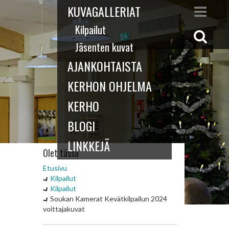
KUVAGALLERIAT
Kilpailut
Jäsenten kuvat
AJANKOHTAISTA
KERHON OHJELMA
KERHO
BLOGI
LINKKEJÄ
Olet tässä
Etusivu
Kilpailut
Kilpailut
Soukan Kamerat Kevätkilpailun 2024
voittajakuvat