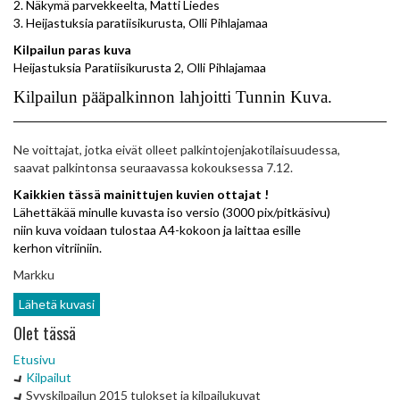
2. Näkymä parvekkeelta, Matti Liedes
3. Heijastuksia paratiisikurusta, Olli Pihlajamaa
Kilpailun paras kuva
Heijastuksia Paratiisikurusta 2, Olli Pihlajamaa
Kilpailun pääpalkinnon lahjoitti Tunnin Kuva.
——————————————————————
Ne voittajat, jotka eivät olleet palkintojenjakotilaisuudessa,
saavat palkintonsa seuraavassa kokouksessa 7.12.
Kaikkien tässä mainittujen kuvien ottajat !
Lähettäkää minulle kuvasta iso versio (3000 pix/pitkäsivu)
niin kuva voidaan tulostaa A4-kokoon ja laittaa esille
kerhon vitriiniin.
Markku
Lähetä kuvasi
Olet tässä
Etusivu
Kilpailut
Syyskilpailun 2015 tulokset ja kilpailukuvat