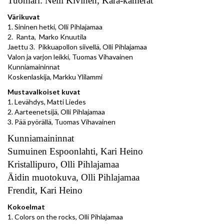
Tuomari: Nelli Kivinen, Kara-kamerat
Värikuvat
1. Sininen hetki, Olli Pihlajamaa
2. Ranta, Marko Knuutila
Jaettu 3. Pikkuapollon siivellä, Olli Pihlajamaa
Valon ja varjon leikki, Tuomas Vihavainen
Kunniamaininnat
Koskenlaskija, Markku Ylilammi
Mustavalkoiset kuvat
1. Levähdys, Matti Liedes
2. Aarteenetsijä, Olli Pihlajamaa
3. Pää pyörällä, Tuomas Vihavainen
Kunniamaininnat
Sumuinen Espoonlahti, Kari Heino
Kristallipuro, Olli Pihlajamaa
Äidin muotokuva, Olli Pihlajamaa
Frendit, Kari Heino
Kokoelmat
1. Colors on the rocks, Olli Pihlajamaa