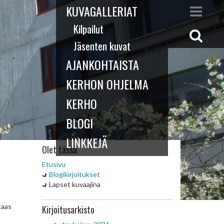
KUVAGALLERIAT
Kilpailut
Jäsenten kuvat
AJANKOHTAISTA
KERHON OHJELMA
KERHO
BLOGI
LINKKEJÄ
Olet tässä
Etusivu
Blogikirjoitukset
Lapset kuvaajina
taas
Kirjoitusarkisto