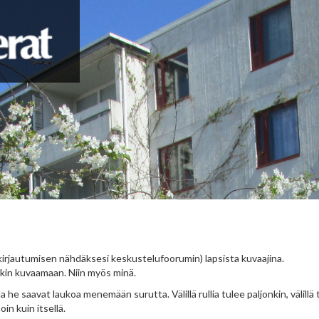
nkirjautumisen nähdäksesi keskustelufoorumin) lapsista kuvaajina.
nkin kuvaamaan. Niin myös minä.
a he saavat laukoa menemään surutta. Välillä rullia tulee paljonkin, välillä 
n kuin itsellä.