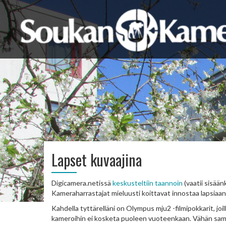
Lapset kuvaajina
Digicamera.netissä
keskusteltiin taannoin
(vaatii sisää
Kameraharrastajat mieluusti koittavat innostaa lapsiaa
Kahdella tyttärelläni on Olympus mju2 -filmipokkarit, joill
kameroihin ei kosketa puoleen vuoteenkaan. Vähän samoi