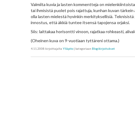
Valmiita kuvia ja lasten kommentteja on mielenkiintoista n
tai ihmisistä puolet pois rajattuja, kunhan kuvan tärkein
olla lasten mielestä hyvinkin merkityksellisiä. Teknisistä 
innostus, että äkkiä tuntee itsensä tapojensa orjaksi.
Siis: laittakaa horisontti vinoon, rajatkaa rohkeasti, ali
(Oheinen kuva on 9-vuotiaan tyttäreni ottama.)
4.11.2008
kirjoittajalta
Ylläpito
| kategoriaan
Blogikirjoitukset