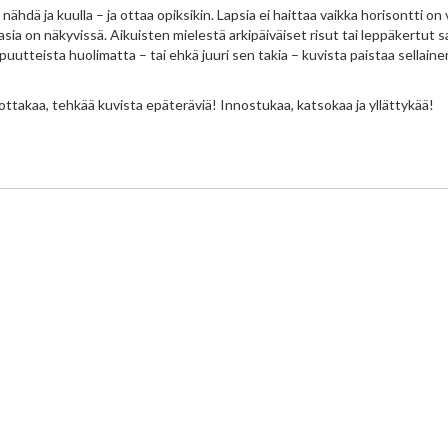
ähdä ja kuulla – ja ottaa opiksikin. Lapsia ei haittaa vaikka horisontti on
 asia on näkyvissä. Aikuisten mielestä arkipäiväiset risut tai leppäkertut 
puutteista huolimatta – tai ehkä juuri sen takia – kuvista paistaa sellainen 
valottakaa, tehkää kuvista epäteräviä! Innostukaa, katsokaa ja yllättykää!