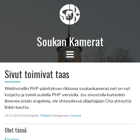
Soukan Kamerat
Sivut toimivat taas
Webhotellin PHP-päivityksen rikkoma soukankamerat.net on nyt
korjattu ja toimii uudella PHP-versiolla. Jos sivustolla kuitenkin
ilmenee jotain ongelmia, ole yhteydessä ylläpitäjään Ota yhteyttä
linkin kautta.
24.11.2012
kirjoittajalta
Ylläpito
| kategoriaan
Uutiset
Olet tässä
Etusivu