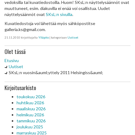
vedoksilla tai kuvatiedostoilla. Huom! SKsL:n näyttelysäännöt ovat
muuttuneet, esim. diakuvilla ei enää voi osallistua. Uudet
näyttelysäännöt ovat
SKsL:n sivuilla
.
Kuvatiedostoja voi lähettää myös sähköpostitse
galleria.ks@gmail.com.
21.11.2010
kirjoittajalta
Ylläpito
| kategoriaan
Uutiset
Olet tässä
Etusivu
Uutiset
SKsL:n vuosin&auml;yttely 2011 Helsingiss&auml;
Kirjoitusarkisto
toukokuu 2026
huhtikuu 2026
maaliskuu 2026
helmikuu 2026
tammikuu 2026
joulukuu 2025
marraskuu 2025