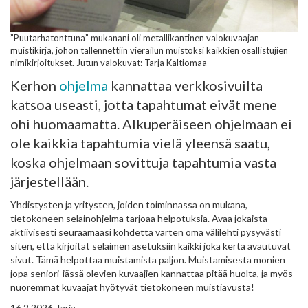
”Puutarhatonttuna” mukanani oli metallikantinen valokuvaajan
muistikirja, johon tallennettiin vierailun muistoksi kaikkien osallistujien
nimikirjoitukset. Jutun valokuvat: Tarja Kaltiomaa
Kerhon
ohjelma
kannattaa verkkosivuilta
katsoa useasti, jotta tapahtumat eivät mene
ohi huomaamatta. Alkuperäiseen ohjelmaan ei
ole kaikkia tapahtumia vielä yleensä saatu,
koska ohjelmaan sovittuja tapahtumia vasta
järjestellään.
Yhdistysten ja yritysten, joiden toiminnassa on mukana,
tietokoneen selainohjelma tarjoaa helpotuksia. Avaa jokaista
aktiivisesti seuraamaasi kohdetta varten oma välilehti pysyvästi
siten, että kirjoitat selaimen asetuksiin kaikki joka kerta avautuvat
sivut. Tämä helpottaa muistamista paljon. Muistamisesta monien
jopa seniori-iässä olevien kuvaajien kannattaa pitää huolta, ja myös
nuoremmat kuvaajat hyötyvät tietokoneen muistiavusta!
16.2.2026 Tarja