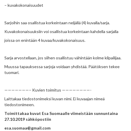
– kuvakokonaisuudet
Sarjoihin saa osallistua korkeintaan neljällä (4) kuvalla/sarja.
Kuvakokonaisuuksiin voi osallistua korkeintaan kahdella sarjalla
joissa on enintään 4 kuvaa/kuvakokonaisuus.
Sarja arvostellaan, jos siihen osallistuu vähintään kolme kilpailijaa.
Muussa tapauksessa sarjoja voidaan yhdistää. Päätöksen tekee
tuomari.
———————– Kuvien toimitus ————————-
Laittakaa tiedostonimeksi kuvan nimi. Ei kuvaajan nimeä
tiedostonimeen.
Toimittakaa kuvat Esa Suomaalle viimeistään sunnuntaina
27.10.2019 sähköpostiin
esa.suomaa@gmail.com