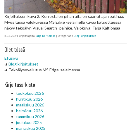
Kirjoituksen kuva 2: Kerrostalon pihan aita on saanut ajan patinaa.
Myös tässä valokuvassa MS Edge -selaimella kuvaa katsottaessa
näkyy tekoälyn Visual Search -painike. Valokuva: Tarja Kaltiomaa
5.03.2024
kirjoittajalta
Tarja Kaltiomaa
| kategoriaan
Blogikirjoitukset
Olet tässä
Etusivu
Blogikirjoitukset
Tekoälysovellutus MS Edge-selaimessa
Kirjoitusarkisto
toukokuu 2026
huhtikuu 2026
maaliskuu 2026
helmikuu 2026
tammikuu 2026
joulukuu 2025
marraskuu 2025