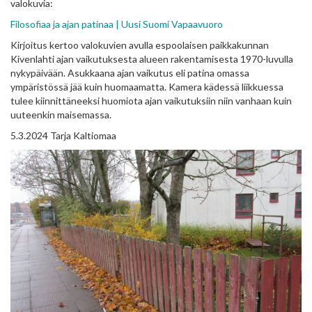
valokuvia:
Filosofiaa ja ajan patinaa | Uusi Suomi Vapaavuoro
Kirjoitus kertoo valokuvien avulla espoolaisen paikkakunnan
Kivenlahti ajan vaikutuksesta alueen rakentamisesta 1970-luvulla
nykypäivään. Asukkaana ajan vaikutus eli patina omassa
ympäristössä jää kuin huomaamatta. Kamera kädessä liikkuessa
tulee kiinnittäneeksi huomiota ajan vaikutuksiin niin vanhaan kuin
uuteenkin maisemassa.
5.3.2024 Tarja Kaltiomaa