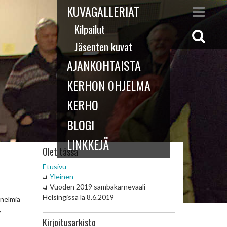
KUVAGALLERIAT
Kilpailut
Jäsenten kuvat
AJANKOHTAISTA
KERHON OHJELMA
KERHO
BLOGI
LINKKEJÄ
Olet tässä
Etusivu
Yleinen
Vuoden 2019 sambakarnevaali
Helsingissä la 8.6.2019
nnelmia
,
Kirjoitusarkisto