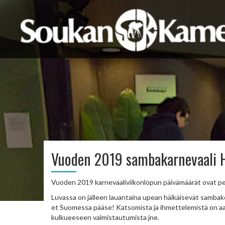
Vuoden 2019 sambakarnevaali He
Vuoden 2019 karnevaaliviikonlopun päivämäärät ovat perja
Luvassa on jälleen lauantaina upean häikäisevät samba
et Suomessa pääse! Katsomista ja ihmettelemistä on aa
kulkueeseen valmistautumista jne.