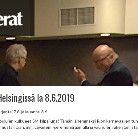
lsingissä la 8.6.2019
ntai 7.6. ja lauantai 8.6.
koulujen kulkueet SM-kilpailuna! Tämän lähemmäksi Rion karnevaalien tu
musta iltaan, mm. Lavagem -seremonia aamulla ja vaunujen rakentamista