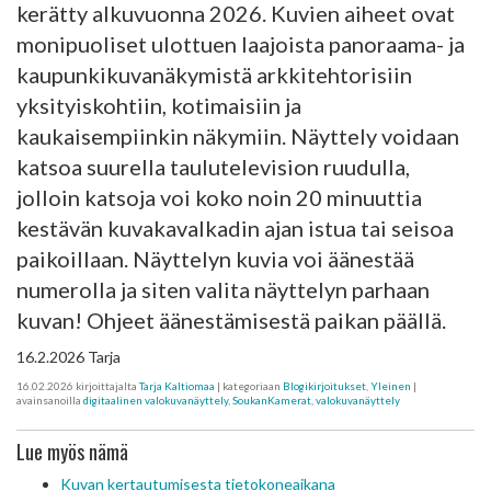
kerätty alkuvuonna 2026. Kuvien aiheet ovat
monipuoliset ulottuen laajoista panoraama- ja
kaupunkikuvanäkymistä arkkitehtorisiin
yksityiskohtiin, kotimaisiin ja
kaukaisempiinkin näkymiin. Näyttely voidaan
katsoa suurella taulutelevision ruudulla,
jolloin katsoja voi koko noin 20 minuuttia
kestävän kuvakavalkadin ajan istua tai seisoa
paikoillaan. Näyttelyn kuvia voi äänestää
numerolla ja siten valita näyttelyn parhaan
kuvan! Ohjeet äänestämisestä paikan päällä.
16.2.2026 Tarja
16.02.2026
kirjoittajalta
Tarja Kaltiomaa
| kategoriaan
Blogikirjoitukset
,
Yleinen
|
avainsanoilla
digitaalinen valokuvanäyttely
,
SoukanKamerat
,
valokuvanäyttely
Lue myös nämä
Kuvan kertautumisesta tietokoneaikana