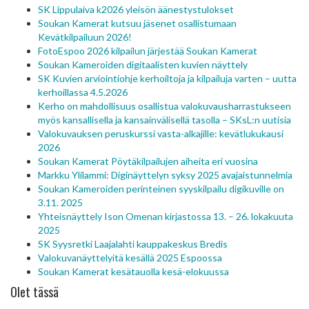
SK Lippulaiva k2026 yleisön äänestystulokset
Soukan Kamerat kutsuu jäsenet osallistumaan
Kevätkilpailuun 2026!
FotoEspoo 2026 kilpailun järjestää Soukan Kamerat
Soukan Kameroiden digitaalisten kuvien näyttely
SK Kuvien arviointiohje kerhoiltoja ja kilpailuja varten – uutta
kerhoillassa 4.5.2026
Kerho on mahdollisuus osallistua valokuvausharrastukseen
myös kansallisella ja kansainvälisellä tasolla – SKsL:n uutisia
Valokuvauksen peruskurssi vasta-alkajille: kevätlukukausi
2026
Soukan Kamerat Pöytäkilpailujen aiheita eri vuosina
Markku Ylilammi: Diginäyttelyn syksy 2025 avajaistunnelmia
Soukan Kameroiden perinteinen syyskilpailu digikuville on
3.11. 2025
Yhteisnäyttely Ison Omenan kirjastossa 13. – 26. lokakuuta
2025
SK Syysretki Laajalahti kauppakeskus Bredis
Valokuvanäyttelyitä kesällä 2025 Espoossa
Soukan Kamerat kesätauolla kesä-elokuussa
Olet tässä