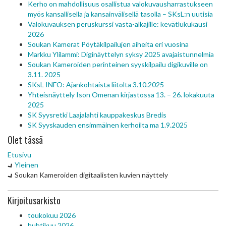
Kerho on mahdollisuus osallistua valokuvausharrastukseen
myös kansallisella ja kansainvälisellä tasolla – SKsL:n uutisia
Valokuvauksen peruskurssi vasta-alkajille: kevätlukukausi
2026
Soukan Kamerat Pöytäkilpailujen aiheita eri vuosina
Markku Ylilammi: Diginäyttelyn syksy 2025 avajaistunnelmia
Soukan Kameroiden perinteinen syyskilpailu digikuville on
3.11. 2025
SKsL INFO: Ajankohtaista liitolta 3.10.2025
Yhteisnäyttely Ison Omenan kirjastossa 13. – 26. lokakuuta
2025
SK Syysretki Laajalahti kauppakeskus Bredis
SK Syyskauden ensimmäinen kerhoilta ma 1.9.2025
Olet tässä
Etusivu
Yleinen
Soukan Kameroiden digitaalisten kuvien näyttely
Kirjoitusarkisto
toukokuu 2026
huhtikuu 2026