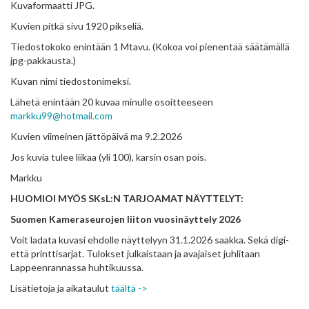
Kuvaformaatti JPG.
Kuvien pitkä sivu 1920 pikseliä.
Tiedostokoko enintään 1 Mtavu. (Kokoa voi pienentää säätämällä
jpg-pakkausta.)
Kuvan nimi tiedostonimeksi.
Lähetä enintään 20 kuvaa minulle osoitteeseen
markku99@hotmail.com
Kuvien viimeinen jättöpäivä ma 9.2.2026
Jos kuvia tulee liikaa (yli 100), karsin osan pois.
Markku
HUOMIOI MYÖS SKsL:N TARJOAMAT NÄYTTELYT:
Suomen Kameraseurojen liiton vuosinäyttely 2026
Voit ladata kuvasi ehdolle näyttelyyn 31.1.2026 saakka. Sekä digi-
että printtisarjat. Tulokset julkaistaan ja avajaiset juhlitaan
Lappeenrannassa huhtikuussa.
Lisätietoja ja aikataulut
täältä ->
—————–