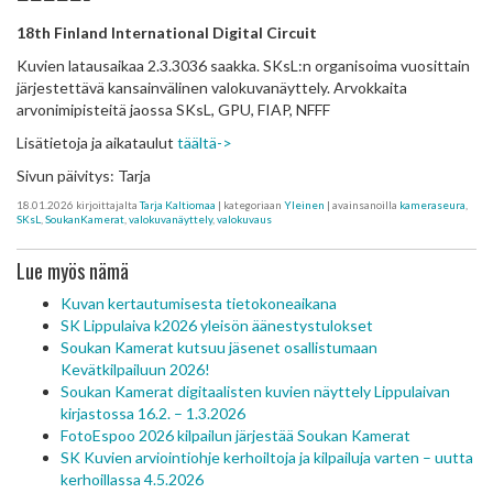
18th Finland International Digital Circuit
Kuvien latausaikaa 2.3.3036 saakka. SKsL:n organisoima vuosittain
järjestettävä kansainvälinen valokuvanäyttely. Arvokkaita
arvonimipisteitä jaossa SKsL, GPU, FIAP, NFFF
Lisätietoja ja aikataulut
täältä->
Sivun päivitys: Tarja
18.01.2026
kirjoittajalta
Tarja Kaltiomaa
| kategoriaan
Yleinen
| avainsanoilla
kameraseura
,
SKsL
,
SoukanKamerat
,
valokuvanäyttely
,
valokuvaus
Lue myös nämä
Kuvan kertautumisesta tietokoneaikana
SK Lippulaiva k2026 yleisön äänestystulokset
Soukan Kamerat kutsuu jäsenet osallistumaan
Kevätkilpailuun 2026!
Soukan Kamerat digitaalisten kuvien näyttely Lippulaivan
kirjastossa 16.2. – 1.3.2026
FotoEspoo 2026 kilpailun järjestää Soukan Kamerat
SK Kuvien arviointiohje kerhoiltoja ja kilpailuja varten – uutta
kerhoillassa 4.5.2026