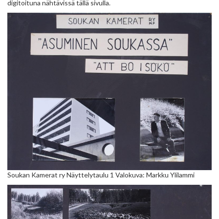
digitoituna nähtävissä tällä sivulla.
Soukan Kamerat ry Näyttelytaulu 1 Valokuva: Markku Ylilammi