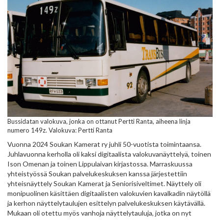
Bussidatan valokuva, jonka on ottanut Pertti Ranta, aiheena linja
numero 149z. Valokuva: Pertti Ranta
Vuonna 2024 Soukan Kamerat ry juhli 50-vuotista toimintaansa.
Juhlavuonna kerholla oli kaksi digitaalista valokuvanäyttelyä, toinen
Ison Omenan ja toinen Lippulaivan kirjastossa. Marraskuussa
yhteistyössä Soukan palvelukeskuksen kanssa järjestettiin
yhteisnäyttely Soukan Kamerat ja Seniorisiveltimet. Näyttely oli
monipuolinen käsittäen digitaalisten valokuvien kavalkadin näytöllä
ja kerhon näyttelytaulujen esittelyn palvelukeskuksen käytävällä.
Mukaan oli otettu myös vanhoja näyttelytauluja, jotka on nyt