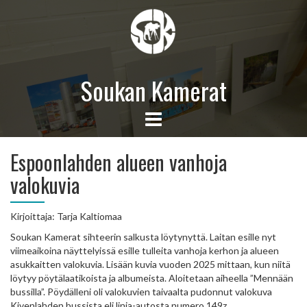
Soukan Kamerat
Espoonlahden alueen vanhoja
valokuvia
Kirjoittaja: Tarja Kaltiomaa
Soukan Kamerat sihteerin salkusta löytynyttä. Laitan esille nyt
viimeaikoina näyttelyissä esille tulleita vanhoja kerhon ja alueen
asukkaitten valokuvia. Lisään kuvia vuoden 2025 mittaan, kun niitä
löytyy pöytälaatikoista ja albumeista. Aloitetaan aiheella ”Mennään
bussilla”. Pöydälleni oli valokuvien taivaalta pudonnut valokuva
Kivenlahden bussista eli linja-autosta numero 149z.