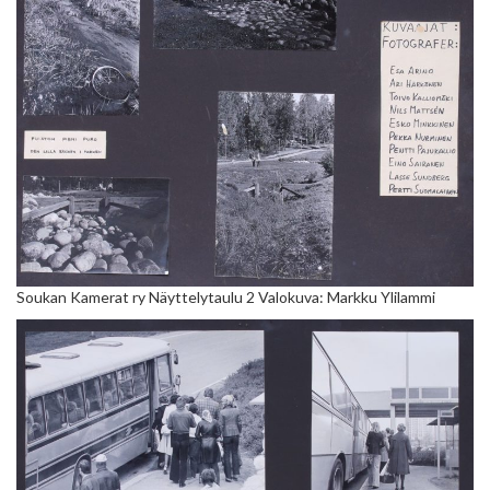
Soukan Kamerat ry Näyttelytaulu 2 Valokuva: Markku Ylilammi