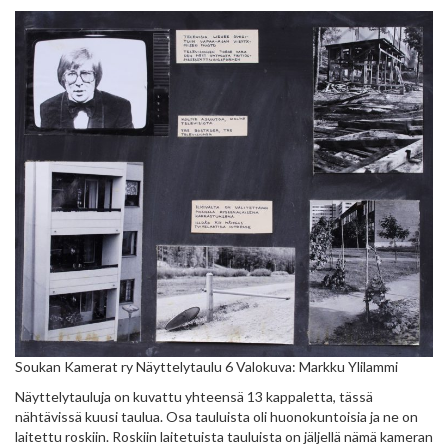
Soukan Kamerat ry Näyttelytaulu 6 Valokuva: Markku Ylilammi
Näyttelytauluja on kuvattu yhteensä 13 kappaletta, tässä
nähtävissä kuusi taulua. Osa tauluista oli huonokuntoisia ja ne on
laitettu roskiin. Roskiin laitetuista tauluista on jäljellä nämä kameran