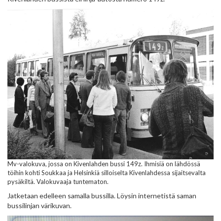
Mv-valokuva, jossa on Kivenlahden bussi 149z. Ihmisiä on lähdössä
töihin kohti Soukkaa ja Helsinkiä silloiselta Kivenlahdessa sijaitsevalta
pysäkiltä. Valokuvaaja tuntematon.
Jatketaan edelleen samalla bussilla. Löysin internetistä saman
bussilinjan värikuvan.