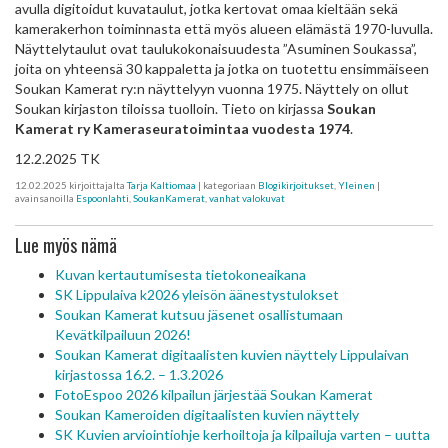
avulla digitoidut kuvataulut, jotka kertovat omaa kieltään sekä
kamerakerhon toiminnasta että myös alueen elämästä 1970-luvulla.
Näyttelytaulut ovat taulukokonaisuudesta ”Asuminen Soukassa”,
joita on yhteensä 30 kappaletta ja jotka on tuotettu ensimmäiseen
Soukan Kamerat ry:n näyttelyyn vuonna 1975. Näyttely on ollut
Soukan kirjaston tiloissa tuolloin. Tieto on kirjassa
Soukan
Kamerat ry Kameraseuratoimintaa vuodesta 1974
.
12.2.2025 TK
12.02.2025
kirjoittajalta
Tarja Kaltiomaa
| kategoriaan
Blogikirjoitukset
,
Yleinen
|
avainsanoilla
Espoonlahti
,
SoukanKamerat
,
vanhat valokuvat
Lue myös nämä
Kuvan kertautumisesta tietokoneaikana
SK Lippulaiva k2026 yleisön äänestystulokset
Soukan Kamerat kutsuu jäsenet osallistumaan
Kevätkilpailuun 2026!
Soukan Kamerat digitaalisten kuvien näyttely Lippulaivan
kirjastossa 16.2. – 1.3.2026
FotoEspoo 2026 kilpailun järjestää Soukan Kamerat
Soukan Kameroiden digitaalisten kuvien näyttely
SK Kuvien arviointiohje kerhoiltoja ja kilpailuja varten – uutta