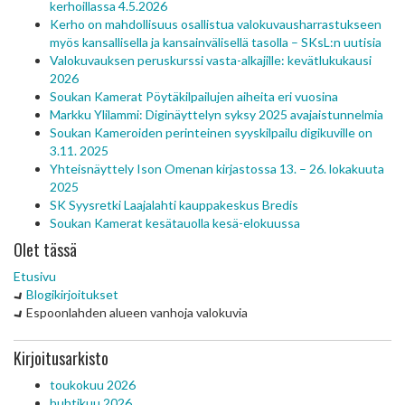
kerhoillassa 4.5.2026
Kerho on mahdollisuus osallistua valokuvausharrastukseen
myös kansallisella ja kansainvälisellä tasolla – SKsL:n uutisia
Valokuvauksen peruskurssi vasta-alkajille: kevätlukukausi
2026
Soukan Kamerat Pöytäkilpailujen aiheita eri vuosina
Markku Ylilammi: Diginäyttelyn syksy 2025 avajaistunnelmia
Soukan Kameroiden perinteinen syyskilpailu digikuville on
3.11. 2025
Yhteisnäyttely Ison Omenan kirjastossa 13. – 26. lokakuuta
2025
SK Syysretki Laajalahti kauppakeskus Bredis
Soukan Kamerat kesätauolla kesä-elokuussa
Olet tässä
Etusivu
Blogikirjoitukset
Espoonlahden alueen vanhoja valokuvia
Kirjoitusarkisto
toukokuu 2026
huhtikuu 2026